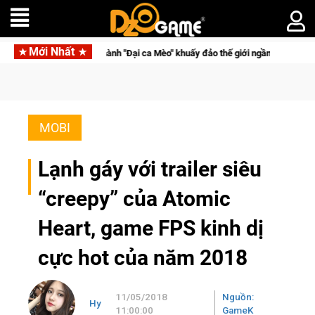
Mới Nhất
Trở thành "Đại ca Mèo" khuấy đảo thế giới ngầm trong Cat Mafia
MOBI
Lạnh gáy với trailer siêu
“creepy” của Atomic
Heart, game FPS kinh dị
cực hot của năm 2018
11/05/2018
Nguồn:
Hy
11:00:00
GameK