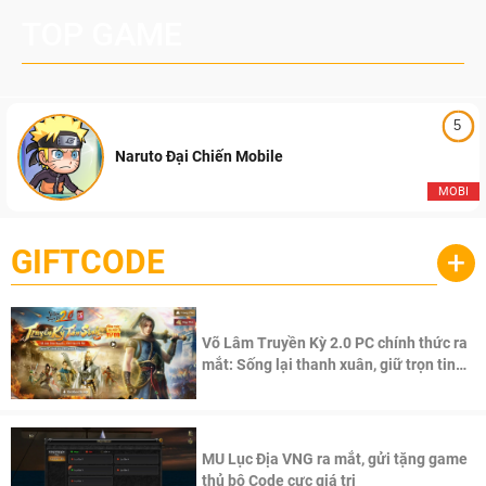
TOP GAME
5
Naruto Đại Chiến Mobile
MOBI
GIFTCODE
+
Võ Lâm Truyền Kỳ 2.0 PC chính thức ra
mắt: Sống lại thanh xuân, giữ trọn tinh
thần Võ Lâm
MU Lục Địa VNG ra mắt, gửi tặng game
thủ bộ Code cực giá trị