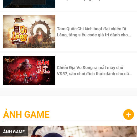
Tam Quốc Chí kích hoạt đại chiến Di
Lăng, tặng siêu code giá trị dành cho
100 độc giả đầu tiên.
Chiến Địa Vô Song ra mắt máy chủ
VS57, sân chơi đích thực dành cho dân
cày
ẢNH GAME
+
ẢNH GAME