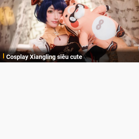
Cosplay Xiangling siêu cute
Cùng thưởng thức những hình ảnh cosplay Xiangling trong Genshin Impact siêu dễ thương của người dùng Weibo "阿包也是兔娘"