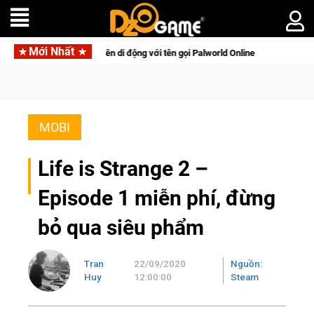
Mới Nhất
inh tồn lên di động với tên gọi Palworld Online
Gia Nhập Clo
MOBI
Life is Strange 2 –
Episode 1 miễn phí, đừng
bỏ qua siêu phẩm
Tran
22/09/2020
Nguồn:
Huy
12:00:00
Steam