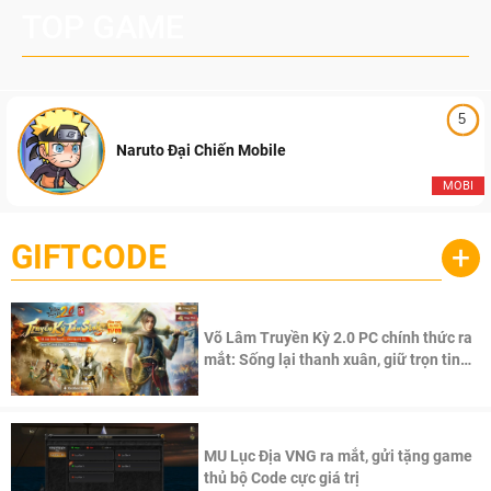
TOP GAME
5
Naruto Đại Chiến Mobile
MOBI
GIFTCODE
+
Võ Lâm Truyền Kỳ 2.0 PC chính thức ra
mắt: Sống lại thanh xuân, giữ trọn tinh
thần Võ Lâm
MU Lục Địa VNG ra mắt, gửi tặng game
thủ bộ Code cực giá trị