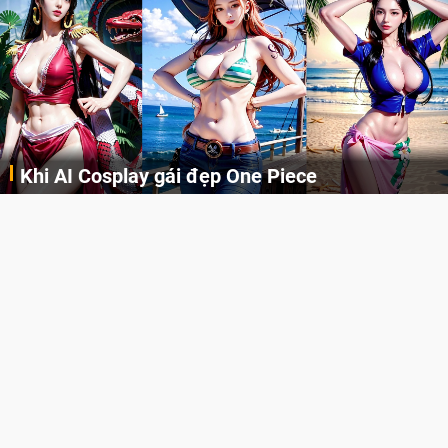
Khi AI Cosplay gái đẹp One Piece
Những cô nàng nóng bỏng Boa Hancock, Nico Robin, Nami, Yamato hay Perona được AI vẽ lại dưới hình thức Cosplay cực kỳ chuẩn chỉnh.