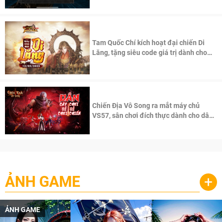
Tam Quốc Chí kích hoạt đại chiến Di
Lăng, tặng siêu code giá trị dành cho
100 độc giả đầu tiên.
Chiến Địa Vô Song ra mắt máy chủ
VS57, sân chơi đích thực dành cho dân
cày
ẢNH GAME
+
ẢNH GAME