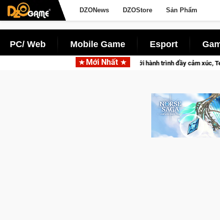
DZONews
DZOStore
Sản Phẩm
PC/ Web
Mobile Game
Esport
Gam
Mới Nhất
 2026 Mùa 2 khép lại với hành trình đầy cảm xúc, Team Falcons lên ngôi vô đị