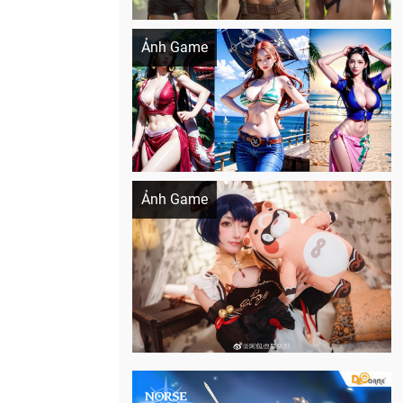
Khi AI Cosplay gái đẹp One Piece
Ảnh Game
Cosplay Xiangling siêu cute
Ảnh Game