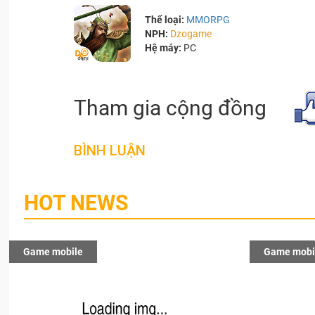
Thể loại:
MMORPG
NPH:
Dzogame
Hệ máy:
PC
Tham gia cộng đồng
BÌNH LUẬN
HOT NEWS
Game mobile
Game mobi