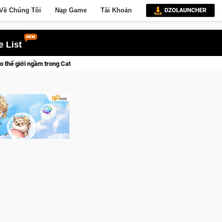
Về Chúng Tôi
Nạp Game
Tài Khoản
 List
Mafia
Trang bị của game thủ Crossfire sẽ lộng lẫy ánh đèn v