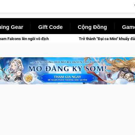
ing Gear
Gift Code
Cộng Đồng
Game
ch
Trở thành "Đại ca Mèo" khuấy đảo thế giới ngầm trong Cat 