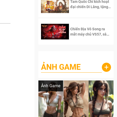
Tam Quốc Chí kích hoạt
đại chiến Di Lăng, tặng
siêu code giá trị dành
cho 100 độc giả đầu
tiên.
Chiến Địa Vô Song ra
mắt máy chủ VS57, sân
chơi đích thực dành cho
dân cày
ẢNH GAME
+
Lala Croft vừa nóng vừa xinh dưới nét vẽ
của AI
Ảnh Game