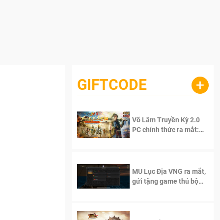
GIFTCODE
+
Võ Lâm Truyền Kỳ 2.0
PC chính thức ra mắt:
Sống lại thanh xuân, giữ
trọn tinh thần Võ Lâm
MU Lục Địa VNG ra mắt,
gửi tặng game thủ bộ
Code cực giá trị