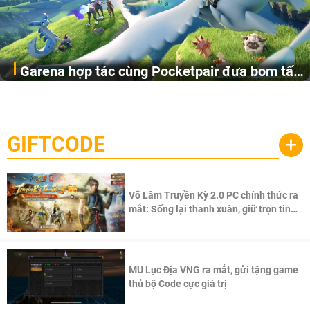
Garena hợp tác cùng Pocketpair đưa bom tấn
Garena Singapore hôm nay đã công bố Palworld Online,
săn thú sinh tồn lên di động với tên gọi
một cuộc phiêu lưu sinh tồn nhiều người chơi mới hiện
Palworld Online
đang được phát triển dựa trên IP Palworld nổi tiếng toàn
cầu, theo giấy phép chính thức từ công ty game Nhật Bản
GIFTCODE
+
Pocketpair, Inc.
Võ Lâm Truyền Kỳ 2.0 PC chính thức ra
mắt: Sống lại thanh xuân, giữ trọn tinh
thần Võ Lâm
MU Lục Địa VNG ra mắt, gửi tặng game
thủ bộ Code cực giá trị