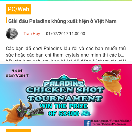
PC/Web
Giải đấu Paladins khủng xuất hiện ở Việt Nam
Tran Huy
01/07/2017 11:00:00
Các bạn đã chơi Paladins lâu rồi và các bạn muốn thử
sức hoặc các bạn chỉ tham crytals như mình thì các bạn
hãy tập hợp anh em, bạn bè lại để đăng kí tham gia giải
đấu lần này với phần thưởng hấp dẫn cho 4 team mạnh
nhất.