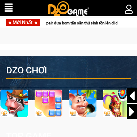
Mới Nhất
c cùng Pocketpair đưa bom tấn săn thú sinh tồn lên di động với tên gọi Palworl
DZO CHƠI
TOP GAME