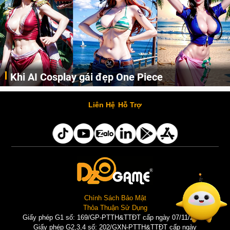
Khi AI Cosplay gái đẹp One Piece
Những cô nàng nóng bỏng Boa Hancock, Nico Robin, Nami, Yamato hay Perona được AI vẽ lại dưới hình thức Cosplay cực kỳ chuẩn chỉnh.
Liên Hệ
Hỗ Trợ
Chính Sách Bảo Mật
Thỏa Thuận Sử Dụng
Giấy phép G1 số: 169/GP-PTTH&TTĐT cấp ngày 07/11/2025 |
Giấy phép G2,3,4 số: 202/GXN-PTTH&TTĐT cấp ngày