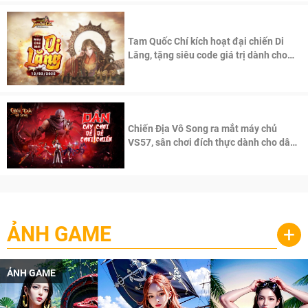
Tam Quốc Chí kích hoạt đại chiến Di
Lăng, tặng siêu code giá trị dành cho
100 độc giả đầu tiên.
Chiến Địa Vô Song ra mắt máy chủ
VS57, sân chơi đích thực dành cho dân
cày
ẢNH GAME
+
ẢNH GAME