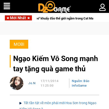
Mới Nhất
 "Đại ca Mèo" khuấy đảo thế giới ngầm trong Cat Mafia
MOBI
Ngạo Kiếm Vô Song mạnh
tay tặng quà game thủ
17/11/2014
Nguồn: Báo
Jo.N
11:25:00
InfoGame
Tất tần tật về môn phái mới Hoa Sơn trong Ngạo
Kiếm Vô Song 2