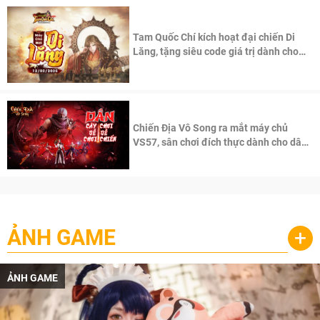
Tam Quốc Chí kích hoạt đại chiến Di
Lăng, tặng siêu code giá trị dành cho
100 độc giả đầu tiên.
Chiến Địa Vô Song ra mắt máy chủ
VS57, sân chơi đích thực dành cho dân
cày
ẢNH GAME
+
ẢNH GAME