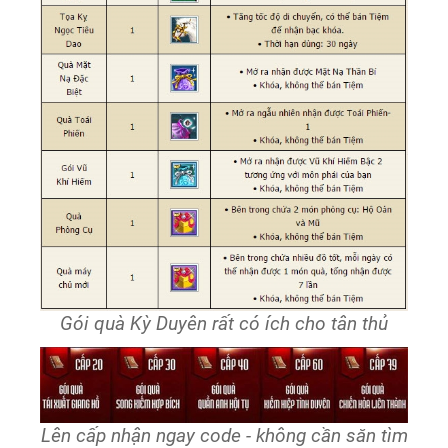
Gói quà Kỳ Duyên rất có ích cho tân thủ
Lên cấp nhận ngay code - không cần săn tìm