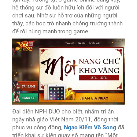
hệ thống sư đồ luôn hữu ích đối với người
chơi sau. Nhờ sự hỗ trợ của những người
thầy, các học trò nhanh chóng trưởng thành
để rồi hùng mạnh trong game.
Đại diện NPH DUO cho biết, nhằm tri ân
ngày nhà giáo Việt Nam 20/11, đồng thời
phục vụ cộng đồng,
Ngạo Kiếm Vô Song
đã
triển khai sự kiện quay số mang tên “Một