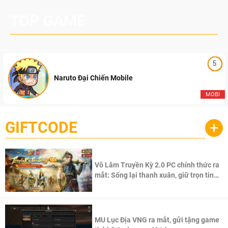
TOP GAME
5
Naruto Đại Chiến Mobile
MOBI
GIFTCODE
+
Võ Lâm Truyền Kỳ 2.0 PC chính thức ra
mắt: Sống lại thanh xuân, giữ trọn tinh
thần Võ Lâm
MU Lục Địa VNG ra mắt, gửi tặng game