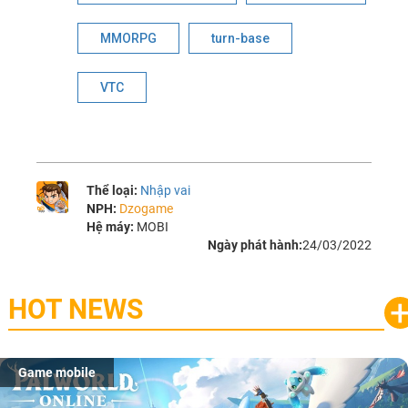
MMORPG
turn-base
VTC
Thể loại:
Nhập vai
NPH:
Dzogame
Hệ máy:
MOBI
Ngày phát hành:
24/03/2022
HOT NEWS
Game mobile