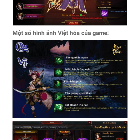
Một số hình ảnh Việt hóa của game: