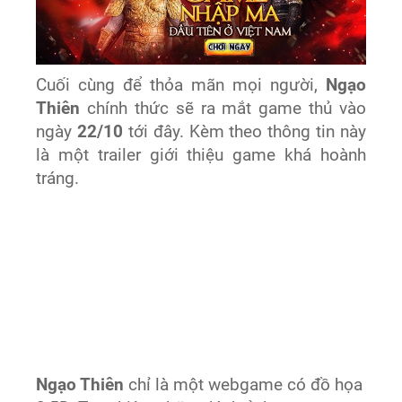
Cuối cùng để thỏa mãn mọi người,
Ngạo
Thiên
chính thức sẽ ra mắt game thủ vào
ngày
22/10
tới đây. Kèm theo thông tin này
là một trailer giới thiệu game khá hoành
tráng.
Ngạo Thiên
chỉ là một webgame có đồ họa