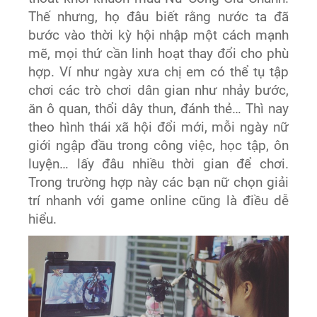
Thế nhưng, họ đâu biết rằng nước ta đã
bước vào thời kỳ hội nhập một cách mạnh
mẽ, mọi thứ cần linh hoạt thay đổi cho phù
hợp. Ví như ngày xưa chị em có thể tụ tập
chơi các trò chơi dân gian như nhảy bước,
ăn ô quan, thổi dây thun, đánh thẻ… Thì nay
theo hình thái xã hội đổi mới, mỗi ngày nữ
giới ngập đầu trong công việc, học tập, ôn
luyện… lấy đâu nhiều thời gian để chơi.
Trong trường hợp này các bạn nữ chọn giải
trí nhanh với game online cũng là điều dễ
hiểu.