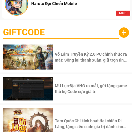
Naruto Đại Chiến Mobile
MOBI
GIFTCODE
+
Võ Lâm Truyền Kỳ 2.0 PC chính thức ra
mắt: Sống lại thanh xuân, giữ trọn tinh
thần Võ Lâm
MU Lục Địa VNG ra mắt, gửi tặng game
thủ bộ Code cực giá trị
Tam Quốc Chí kích hoạt đại chiến Di
Lăng, tặng siêu code giá trị dành cho