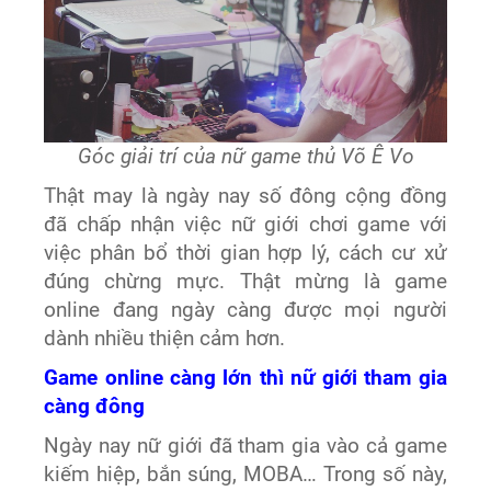
Góc giải trí của nữ game thủ Võ Ê Vo
Thật may là ngày nay số đông cộng đồng
đã chấp nhận việc nữ giới chơi game với
việc phân bổ thời gian hợp lý, cách cư xử
đúng chừng mực. Thật mừng là game
online đang ngày càng được mọi người
dành nhiều thiện cảm hơn.
Game online càng lớn thì nữ giới tham gia
càng đông
Ngày nay nữ giới đã tham gia vào cả game
kiếm hiệp, bắn súng, MOBA… Trong số này,