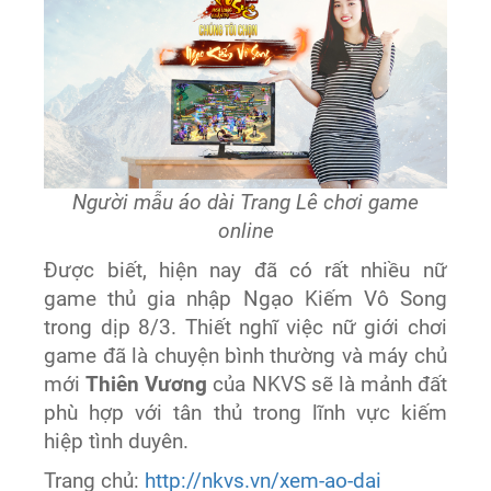
Người mẫu áo dài Trang Lê chơi game
online
Được biết, hiện nay đã có rất nhiều nữ
game thủ gia nhập Ngạo Kiếm Vô Song
trong dịp 8/3. Thiết nghĩ việc nữ giới chơi
game đã là chuyện bình thường và máy chủ
mới
Thiên Vương
của NKVS sẽ là mảnh đất
phù hợp với tân thủ trong lĩnh vực kiếm
hiệp tình duyên.
Trang chủ:
http://nkvs.vn/xem-ao-dai