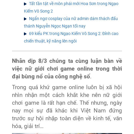
Tất tần tật về môn phái mới Hoa Sơn trong Ngạo
Kiếm Vô Song 2
Ngẩn ngơ cosplay của nữ admin dám thách đấu
thánh Nguyễn Ngọc Ngạn tối nay
69 kiểu PK trong Ngạo Kiếm Vô Song 2: Đỉnh cao
chiến thuật, kỹ năng lên ngôi
Nhân dịp 8/3 chúng ta cùng luận bàn về
việc nữ giới chơi game online trong thời
đại bùng nổ của công nghệ số
.
Trong quá khứ game online luôn bị xã hội
nhìn nhận một cách khắt khe nên nữ giới
chơi game là rất hạn chế. Thế nhưng, ngày
nay mọi sự đã khác khi Việt Nam đứng
trước sự hội nhập toàn diện về kinh tế, văn
hóa, giải trí…