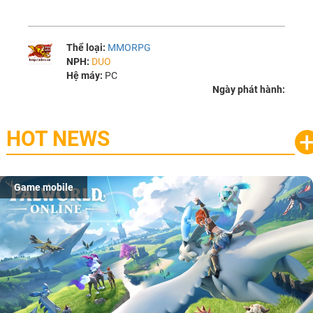
Thể loại:
MMORPG
NPH:
DUO
Hệ máy:
PC
Ngày phát hành:
HOT NEWS
Game mobile