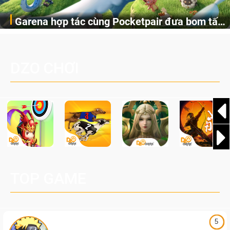
Garena hợp tác cùng Pocketpair đưa bom tấn
Garena Singapore hôm nay đã công bố Palworld Online,
săn thú sinh tồn lên di động với tên gọi
một cuộc phiêu lưu sinh tồn nhiều người chơi mới hiện
Palworld Online
đang được phát triển dựa trên IP Palworld nổi tiếng toàn
DZO CHƠI
cầu, theo giấy phép chính thức từ công ty game Nhật Bản
Pocketpair, Inc.
TOP GAME
5