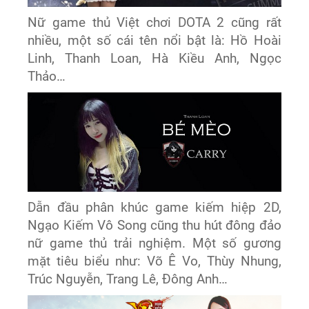
Nữ game thủ Việt chơi DOTA 2 cũng rất
nhiều, một số cái tên nổi bật là: Hồ Hoài
Linh, Thanh Loan, Hà Kiều Anh, Ngọc
Thảo…
Dẫn đầu phân khúc game kiếm hiệp 2D,
Ngạo Kiếm Vô Song cũng thu hút đông đảo
nữ game thủ trải nghiệm. Một số gương
mặt tiêu biểu như: Võ Ê Vo, Thùy Nhung,
Trúc Nguyễn, Trang Lê, Đông Anh…