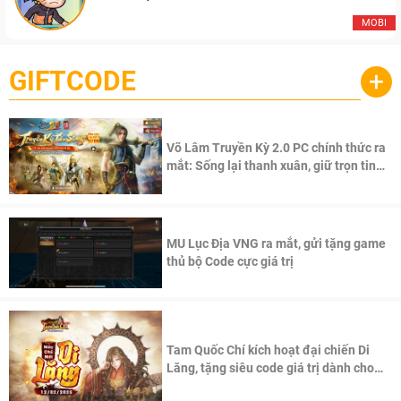
MOBI
GIFTCODE
+
Võ Lâm Truyền Kỳ 2.0 PC chính thức ra
mắt: Sống lại thanh xuân, giữ trọn tinh
thần Võ Lâm
MU Lục Địa VNG ra mắt, gửi tặng game
thủ bộ Code cực giá trị
Tam Quốc Chí kích hoạt đại chiến Di
Lăng, tặng siêu code giá trị dành cho
100 độc giả đầu tiên.