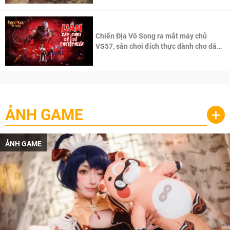
Chiến Địa Vô Song ra mắt máy chủ
VS57, sân chơi đích thực dành cho dân
cày
ẢNH GAME
+
ẢNH GAME