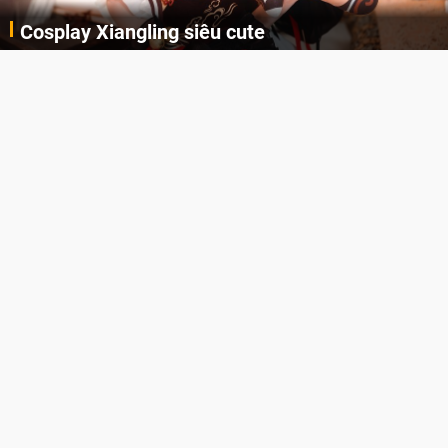
Cosplay Xiangling siêu cute
Cùng thưởng thức những hình ảnh cosplay Xiangling trong Genshin Impact siêu dễ thương của người dùng Weibo "阿包也是兔娘"