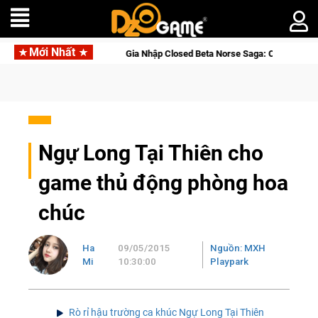
Mới Nhất
e
Gia Nhập Closed Beta Norse Saga: Cửu Giới Thức Tỉnh, Să
Ngự Long Tại Thiên cho
game thủ động phòng hoa
chúc
Ha
09/05/2015
Nguồn: MXH
Mi
10:30:00
Playpark
Rò rỉ hậu trường ca khúc Ngự Long Tại Thiên