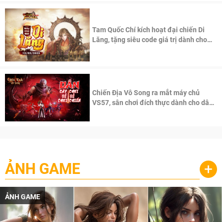
Tam Quốc Chí kích hoạt đại chiến Di
Lăng, tặng siêu code giá trị dành cho
100 độc giả đầu tiên.
Chiến Địa Vô Song ra mắt máy chủ
VS57, sân chơi đích thực dành cho dân
cày
ẢNH GAME
+
ẢNH GAME