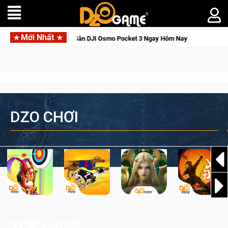
Mới Nhất
ới Thức Tỉnh, Săn DJI Osmo Pocket 3 Ngay Hôm Nay
Lineage 
DZO CHƠI
TOP GAME