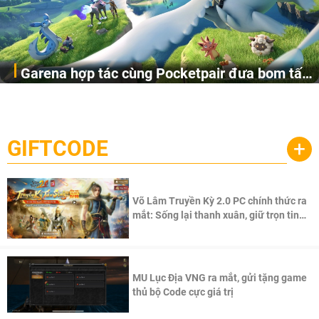
Garena hợp tác cùng Pocketpair đưa bom tấn
Garena Singapore hôm nay đã công bố Palworld Online,
săn thú sinh tồn lên di động với tên gọi
một cuộc phiêu lưu sinh tồn nhiều người chơi mới hiện
Palworld Online
đang được phát triển dựa trên IP Palworld nổi tiếng toàn
cầu, theo giấy phép chính thức từ công ty game Nhật Bản
GIFTCODE
+
Pocketpair, Inc.
Võ Lâm Truyền Kỳ 2.0 PC chính thức ra
mắt: Sống lại thanh xuân, giữ trọn tinh
thần Võ Lâm
MU Lục Địa VNG ra mắt, gửi tặng game
thủ bộ Code cực giá trị