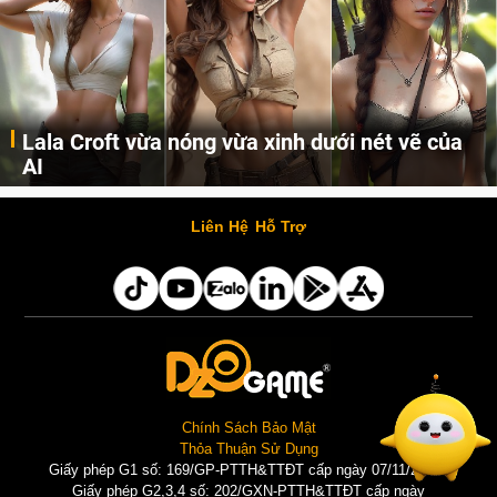
Lala Croft vừa nóng vừa xinh dưới nét vẽ của
AI
Cùng đến với những hình ảnh Lala Croft của Tomb Raider dưới nét vẽ của AI. Một cô nàng xinh đẹp, nóng bỏng nhưng cũng rắn rỏi và mạnh mẽ.
Liên Hệ
Hỗ Trợ
Chính Sách Bảo Mật
Thỏa Thuận Sử Dụng
Giấy phép G1 số: 169/GP-PTTH&TTĐT cấp ngày 07/11/2025 |
Giấy phép G2,3,4 số: 202/GXN-PTTH&TTĐT cấp ngày