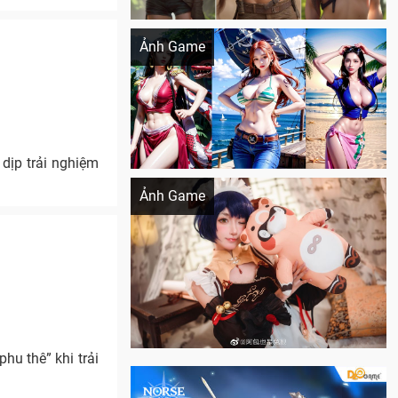
Khi AI Cosplay gái đẹp One Piece
Ảnh Game
dịp trải nghiệm
Cosplay Xiangling siêu cute
Ảnh Game
hu thê” khi trải