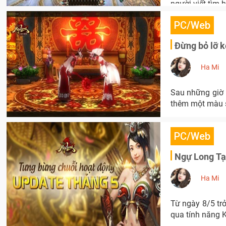
người viết tìm 
PC/Web
Đừng bỏ lỡ k
Ha Mi
Sau những giờ 
thêm một màu s
PC/Web
Ngự Long Tạ
Ha Mi
Từ ngày 8/5 trở
qua tính năng K