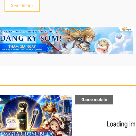
Xem thêm +
le
Game mobile