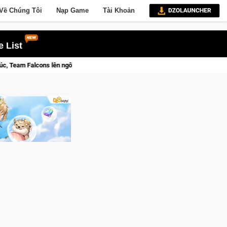
Về Chúng Tôi
Nạp Game
Tài Khoản
 List
ịch
Trở thành "Đại ca Mèo" khuấy đảo thế giới ngầm trong Cat