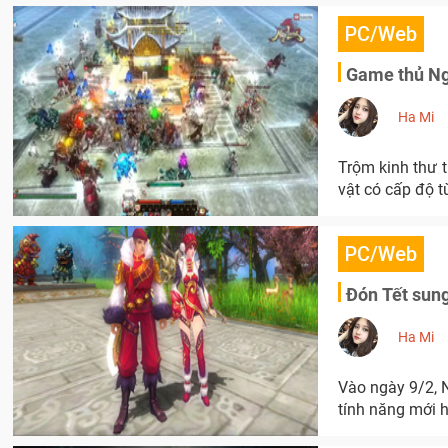
PC/Web
Game thủ Ngự
Ha Mi
Trộm kinh thư 
vật có cấp độ từ
PC/Web
Đón Tết sung
Ha Mi
Vào ngày 9/2, 
tính năng mới 