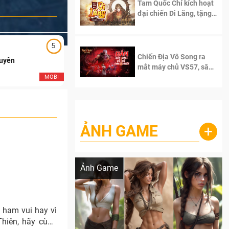
Tam Quốc Chí kích hoạt
đại chiến Di Lăng, tặng
siêu code giá trị dành
cho 100 độc giả đầu
tiên.
5
5
Chiến Địa Vô Song ra
Duyên
Ngạo Thiên Mobile
mắt máy chủ VS57, sân
chơi đích thực dành cho
MOBI
MOB
dân cày
ẢNH GAME
+
Lala Croft vừa nóng vừa xinh dưới nét vẽ
của AI
Ảnh Game
ì ham vui hay vì
Thiên, hãy cùng