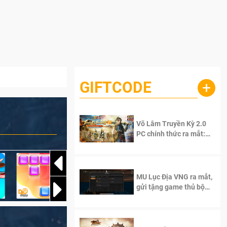
GIFTCODE
+
Võ Lâm Truyền Kỳ 2.0
PC chính thức ra mắt:
Sống lại thanh xuân, giữ
trọn tinh thần Võ Lâm
MU Lục Địa VNG ra mắt,
gửi tặng game thủ bộ
Code cực giá trị