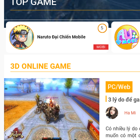
TOP GAME
5
Naruto Đại Chiến Mobile
I
MOBI
3D ONLINE GAME
PC/Web
3 lý do để g
Ha Mi
Có nhiều lý do 
muốn có một cả