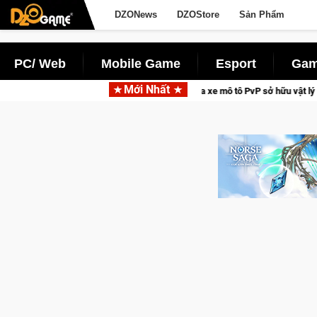
DZONews
DZOStore
Sản Phẩm
PC/ Web
Mobile Game
Esport
Gam
Mới Nhất
Freedom – Game đua xe mô tô PvP sở hữu vật lý siêu thực
CFV