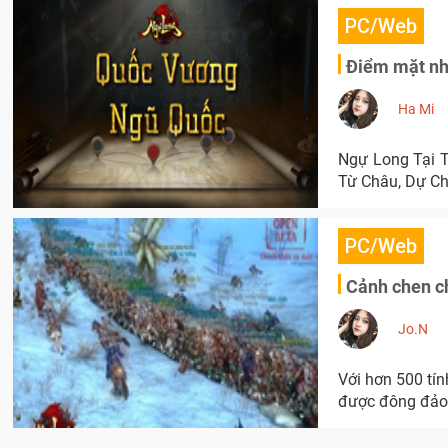
PC/Web
Điểm mặt nh
Ha Mi
Ngự Long Tại T
Từ Châu, Dự Ch
PC/Web
Cảnh chen ch
Jo.N
Với hơn 500 tí
được đông đảo