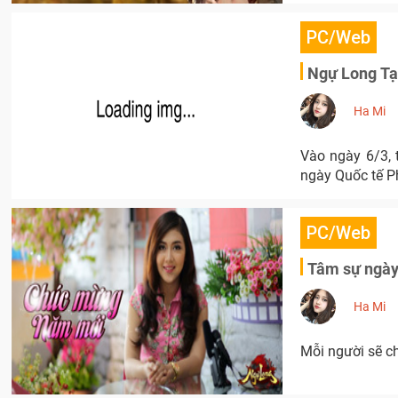
PC/Web
Ngự Long Tại
Ha Mi
Vào ngày 6/3, 
ngày Quốc tế P
PC/Web
Tâm sự ngày
Ha Mi
Mỗi người sẽ c