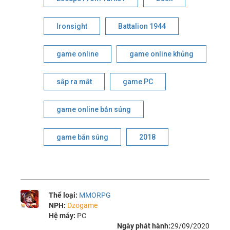
Ironsight
Battalion 1944
game online
game online khủng
sắp ra mắt
game PC
game online bắn súng
game bắn súng
2018
Thể loại:
MMORPG
NPH:
Dzogame
Hệ máy:
PC
Ngày phát hành:
29/09/2020