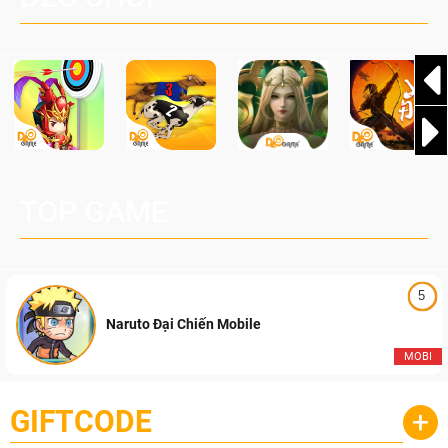
TOP GAME
5
Naruto Đại Chiến Mobile
MOBI
GIFTCODE
+