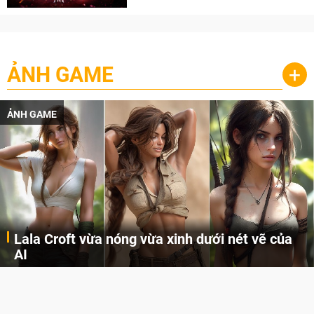
ẢNH GAME
+
ẢNH GAME
Lala Croft vừa nóng vừa xinh dưới nét vẽ của
AI
Cùng đến với những hình ảnh Lala Croft của Tomb Raider dưới nét vẽ của AI. Một cô nàng xinh đẹp, nóng bỏng nhưng cũng rắn rỏi và mạnh mẽ.