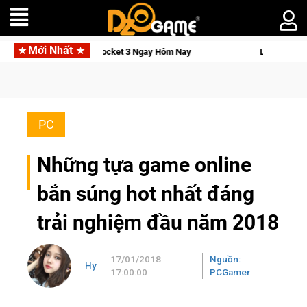
Mới Nhất
 Pocket 3 Ngay Hôm Nay
Lineage W – Quyền lực và tài phú sẽ 
PC
Những tựa game online
bắn súng hot nhất đáng
trải nghiệm đầu năm 2018
17/01/2018
Nguồn:
Hy
17:00:00
PCGamer