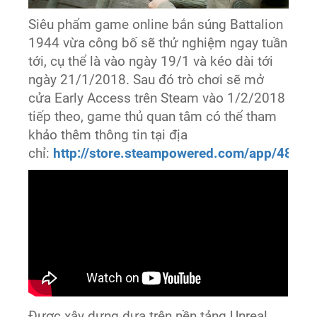
Siêu phẩm game online bắn súng Battalion
1944 vừa công bố sẽ thử nghiệm ngay tuần
tới, cụ thể là vào ngày 19/1 và kéo dài tới
ngày 21/1/2018. Sau đó trò chơi sẽ mở
cửa Early Access trên Steam vào 1/2/2018
tiếp theo, game thủ quan tâm có thể tham
khảo thêm thông tin tại địa
chỉ:
http://store.steampowered.com/app/489
Được xây dựng dựa trên nền tảng Unreal