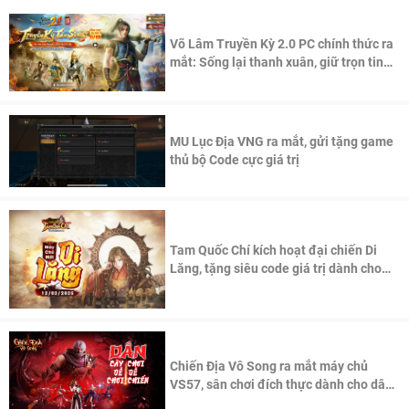
Võ Lâm Truyền Kỳ 2.0 PC chính thức ra
mắt: Sống lại thanh xuân, giữ trọn tinh
thần Võ Lâm
MU Lục Địa VNG ra mắt, gửi tặng game
thủ bộ Code cực giá trị
Tam Quốc Chí kích hoạt đại chiến Di
Lăng, tặng siêu code giá trị dành cho
100 độc giả đầu tiên.
Chiến Địa Vô Song ra mắt máy chủ
VS57, sân chơi đích thực dành cho dân
cày