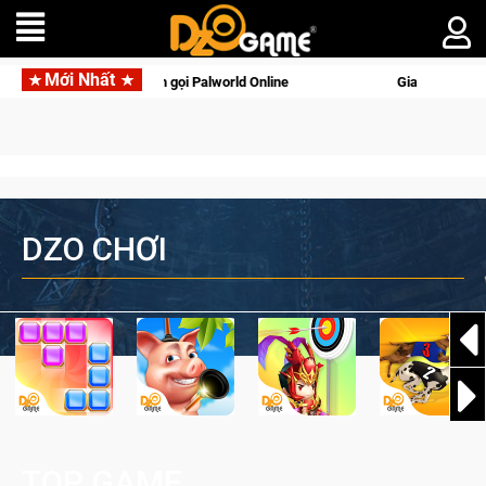
Mới Nhất
di động với tên gọi Palworld Online
Gia Nhập Closed Beta Nor
DZO CHƠI
TOP GAME