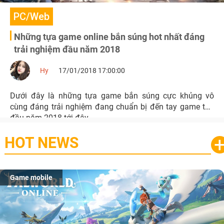
PC/Web
Những tựa game online bắn súng hot nhất đáng
trải nghiệm đầu năm 2018
Hy
17/01/2018 17:00:00
Dưới đây là những tựa game bắn súng cực khủng vô
cùng đáng trải nghiệm đang chuẩn bị đến tay game thủ
đầu năm 2018 tới đây.
HOT NEWS
Game mobile