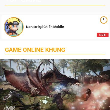
5
Naruto Đại Chiến Mobile
MOBI
GAME ONLINE KHUNG