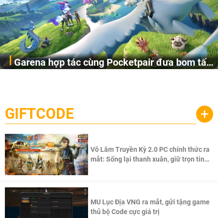
Garena hợp tác cùng Pocketpair đưa bom tấn
Garena Singapore hôm nay đã công bố Palworld Online,
săn thú sinh tồn lên di động với tên gọi
một cuộc phiêu lưu sinh tồn nhiều người chơi mới hiện
Palworld Online
đang được phát triển dựa trên IP Palworld nổi tiếng toàn
cầu, theo giấy phép chính thức từ công ty game Nhật Bản
GIFTCODE
+
Pocketpair, Inc.
Võ Lâm Truyền Kỳ 2.0 PC chính thức ra
mắt: Sống lại thanh xuân, giữ trọn tinh
thần Võ Lâm
MU Lục Địa VNG ra mắt, gửi tặng game
thủ bộ Code cực giá trị