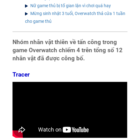
Nữ game thủ bị tố gian lận vì chơi quá hay
Mừng sinh nhật 3 tuổi, Overwatch thả cửa 1 tuần
cho game thủ
Nhóm nhân vật thiên về tấn công
trong
game Overwatch
chiếm 4 trên tổng số 12
nhân vật đã được công bố.
Tracer