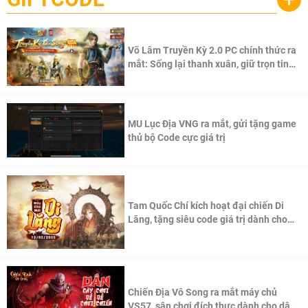
Võ Lâm Truyền Kỳ 2.0 PC chính thức ra
mắt: Sống lại thanh xuân, giữ trọn tinh
thần Võ Lâm
MU Lục Địa VNG ra mắt, gửi tặng game
thủ bộ Code cực giá trị
Tam Quốc Chí kích hoạt đại chiến Di
Lăng, tặng siêu code giá trị dành cho
100 độc giả đầu tiên.
Chiến Địa Vô Song ra mắt máy chủ
VS57, sân chơi đích thực dành cho dân