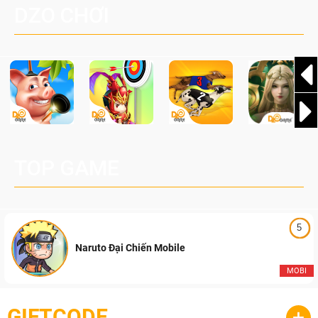
DZO CHƠI
TOP GAME
5
Naruto Đại Chiến Mobile
MOBI
GIFTCODE
+