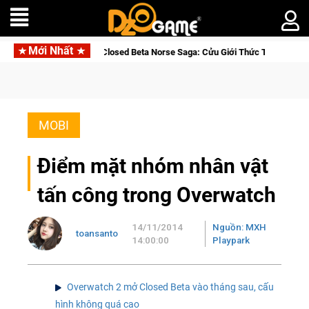
Mới Nhất
losed Beta Norse Saga: Cửu Giới Thức Tỉnh, Săn DJI Osmo Pocket 3 Ngay Hô
MOBI
Điểm mặt nhóm nhân vật
tấn công trong Overwatch
14/11/2014
Nguồn: MXH
toansanto
14:00:00
Playpark
Overwatch 2 mở Closed Beta vào tháng sau, cấu
hình không quá cao