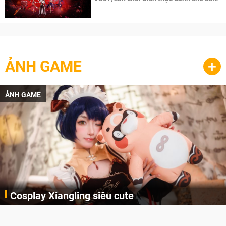
cày
ẢNH GAME
+
ẢNH GAME
Cosplay Xiangling siêu cute
Cùng thưởng thức những hình ảnh cosplay Xiangling trong Genshin Impact siêu dễ thương của người dùng Weibo "阿包也是兔娘"