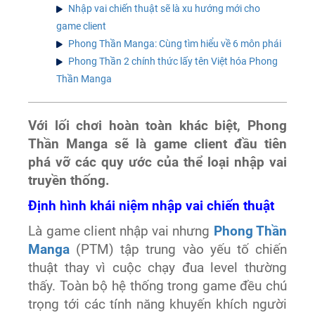
Nhập vai chiến thuật sẽ là xu hướng mới cho
game client
Phong Thần Manga: Cùng tìm hiểu về 6 môn phái
Phong Thần 2 chính thức lấy tên Việt hóa Phong
Thần Manga
Với lối chơi hoàn toàn khác biệt, Phong
Thần Manga sẽ là game client đầu tiên
phá vỡ các quy ước của thể loại nhập vai
truyền thống.
Định hình khái niệm nhập vai chiến thuật
Là game client nhập vai nhưng
Phong Thần
Manga
(PTM) tập trung vào yếu tố chiến
thuật thay vì cuộc chạy đua level thường
thấy. Toàn bộ hệ thống trong game đều chú
trọng tới các tính năng khuyến khích người