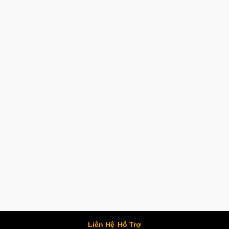
Liên Hệ
Hỗ Trợ