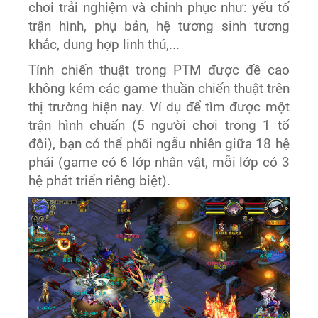
chơi trải nghiệm và chinh phục như: yếu tố
trận hình, phụ bản, hệ tương sinh tương
khắc, dung hợp linh thú,...
Tính chiến thuật trong PTM được đề cao
không kém các game thuần chiến thuật trên
thị trường hiện nay. Ví dụ để tìm được một
trận hình chuẩn (5 người chơi trong 1 tổ
đội), bạn có thể phối ngẫu nhiên giữa 18 hệ
phái (game có 6 lớp nhân vật, mỗi lớp có 3
hệ phát triển riêng biệt).