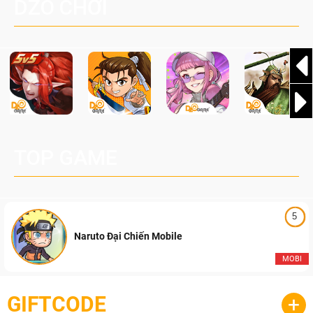
DZO CHƠI
TOP GAME
5
Naruto Đại Chiến Mobile
MOBI
GIFTCODE
+