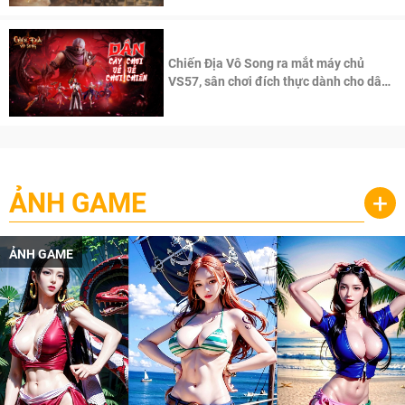
Chiến Địa Vô Song ra mắt máy chủ
VS57, sân chơi đích thực dành cho dân
cày
ẢNH GAME
+
ẢNH GAME