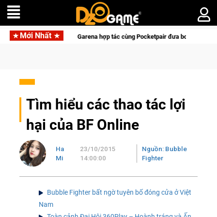
Mới Nhất
Garena hợp tác cùng Pocketpair đưa bom tấn săn thú sinh tồn 
Tìm hiểu các thao tác lợi
hại của BF Online
Ha
23/10/2015
Nguồn: Bubble
Mi
14:00:00
Fighter
Bubble Fighter bất ngờ tuyên bố đóng cửa ở Việt
Nam
Toàn cảnh Đại Hội 360Play – Hoành tráng và Ấn