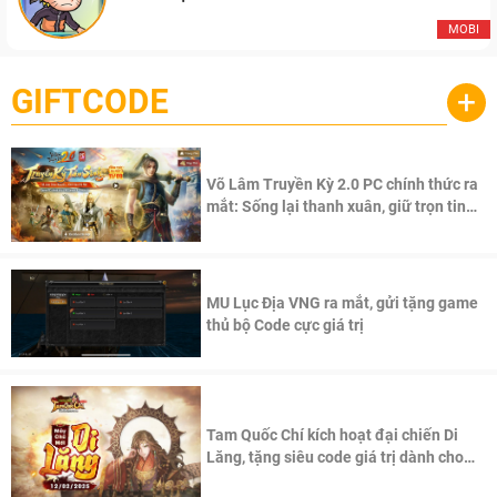
MOBI
GIFTCODE
+
Võ Lâm Truyền Kỳ 2.0 PC chính thức ra
mắt: Sống lại thanh xuân, giữ trọn tinh
thần Võ Lâm
MU Lục Địa VNG ra mắt, gửi tặng game
thủ bộ Code cực giá trị
Tam Quốc Chí kích hoạt đại chiến Di
Lăng, tặng siêu code giá trị dành cho
100 độc giả đầu tiên.