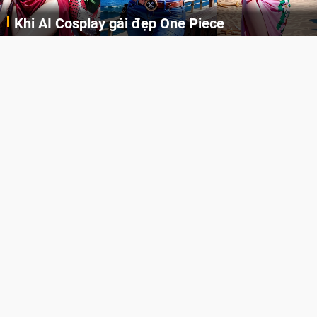
Khi AI Cosplay gái đẹp One Piece
Những cô nàng nóng bỏng Boa Hancock, Nico Robin, Nami, Yamato hay Perona được AI vẽ lại dưới hình thức Cosplay cực kỳ chuẩn chỉnh.