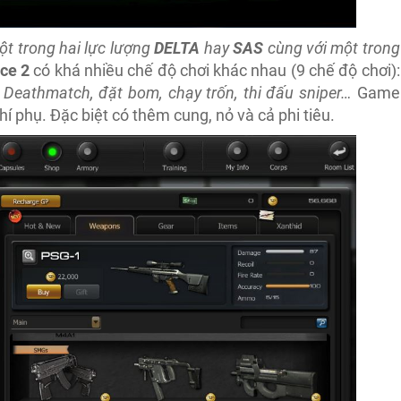
t trong hai lực lượng
DELTA
hay
SAS
cùng với một trong
rce 2
có khá nhiều chế độ chơi khác nhau (9 chế độ chơi):
Deathmatch, đặt bom, chạy trốn, thi đấu sniper…
Game
hí phụ. Đặc biệt có thêm cung, nỏ và cả phi tiêu.