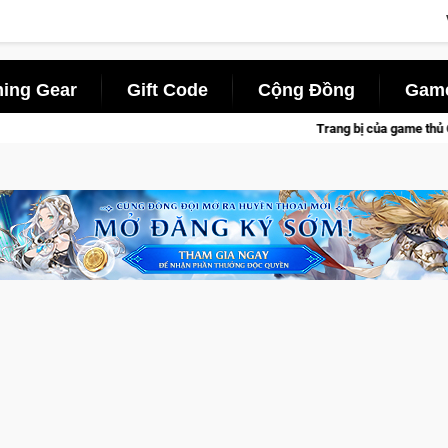
ing Gear
Gift Code
Cộng Đồng
Game
Trang bị của game thủ Crossfire sẽ lộng lẫy ánh đèn 