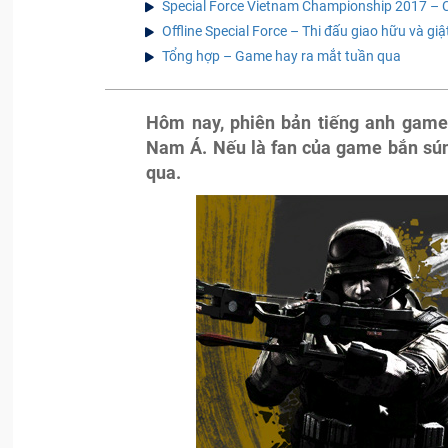
Special Force Vietnam Championship 2017 – Cơ
Offline Special Force – Thi đấu giao hữu và giậ
Tổng hợp – Game hay ra mắt tuần qua
Hôm nay, phiên bản tiếng anh game
Nam Á. Nếu là fan của game bắn sún
qua.