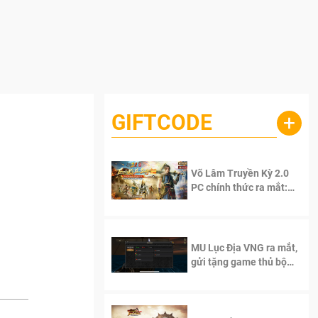
GIFTCODE
+
e
Võ Lâm Truyền Kỳ 2.0
PC chính thức ra mắt:
Sống lại thanh xuân, giữ
trọn tinh thần Võ Lâm
MU Lục Địa VNG ra mắt,
gửi tặng game thủ bộ
Code cực giá trị