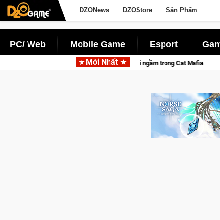
DZONews
DZOStore
Sản Phẩm
PC/ Web
Mobile Game
Esport
Gam
Mới Nhất
 khuấy đảo thế giới ngầm trong Cat Mafia