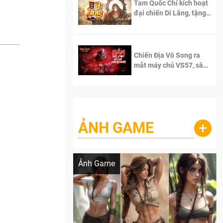
Tam Quốc Chí kích hoạt
đại chiến Di Lăng, tặng
siêu code giá trị dành
cho 100 độc giả đầu
tiên.
Chiến Địa Vô Song ra
mắt máy chủ VS57, sân
chơi đích thực dành cho
dân cày
ẢNH GAME
+
Lala Croft vừa nóng vừa xinh dưới nét vẽ
của AI
Ảnh Game