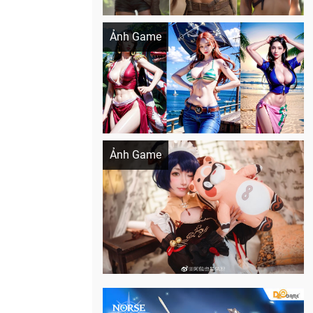
Khi AI Cosplay gái đẹp One Piece
Ảnh Game
Cosplay Xiangling siêu cute
Ảnh Game