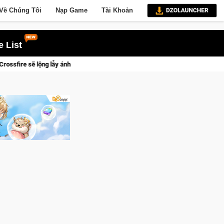
Về Chúng Tôi
Nạp Game
Tài Khoản
 List
với Kho Báu Hoàng Gia Sapphire Neon Punk