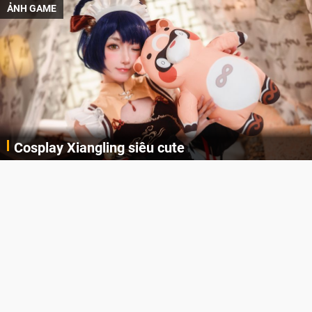
ẢNH GAME
Cosplay Xiangling siêu cute
Cùng thưởng thức những hình ảnh cosplay Xiangling trong Genshin Impact siêu dễ thương của người dùng Weibo "阿包也是兔娘"