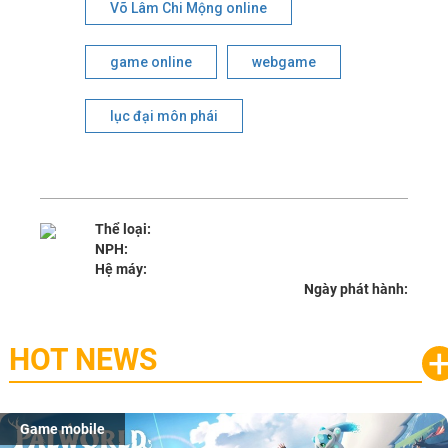
Võ Lâm Chi Mộng online
game online
webgame
lục đại môn phái
Thể loại:
NPH:
Hệ máy:
Ngày phát hành:
HOT NEWS
Game mobile