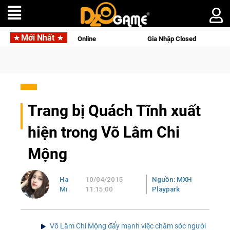
Mới Nhất
 Palworld Online
Gia Nhập Closed Beta Norse Saga: Cửu Giới
Trang bị Quách Tĩnh xuất
hiện trong Võ Lâm Chi
Mộng
Ha
10/04/2015
Nguồn: MXH
Mi
11:15:00
Playpark
Võ Lâm Chi Mộng đẩy mạnh việc chăm sóc người