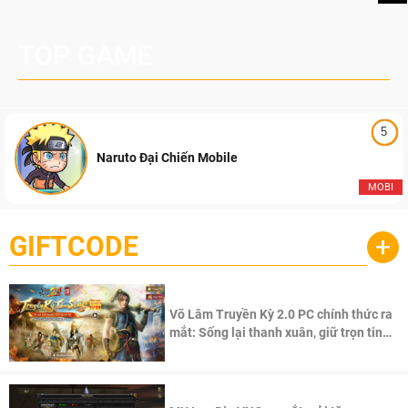
TOP GAME
5
Naruto Đại Chiến Mobile
MOBI
GIFTCODE
+
Võ Lâm Truyền Kỳ 2.0 PC chính thức ra
mắt: Sống lại thanh xuân, giữ trọn tinh
thần Võ Lâm