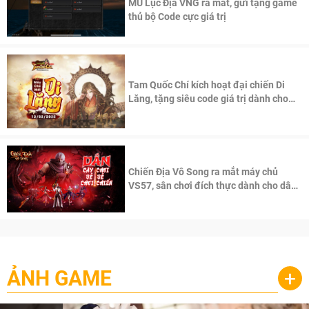
MU Lục Địa VNG ra mắt, gửi tặng game
thủ bộ Code cực giá trị
Tam Quốc Chí kích hoạt đại chiến Di
Lăng, tặng siêu code giá trị dành cho
100 độc giả đầu tiên.
Chiến Địa Vô Song ra mắt máy chủ
VS57, sân chơi đích thực dành cho dân
cày
ẢNH GAME
+