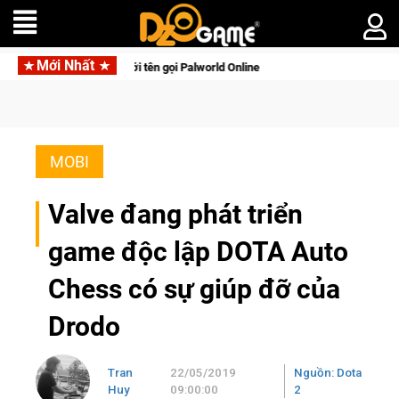
Mới Nhất
lên di động với tên gọi Palworld Online
Gia Nhập Closed Beta
MOBI
Valve đang phát triển
game độc lập DOTA Auto
Chess có sự giúp đỡ của
Drodo
Tran
22/05/2019
Nguồn: Dota
Huy
09:00:00
2