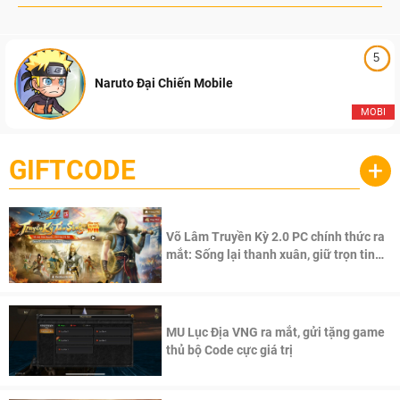
5
Naruto Đại Chiến Mobile
MOBI
GIFTCODE
+
Võ Lâm Truyền Kỳ 2.0 PC chính thức ra
mắt: Sống lại thanh xuân, giữ trọn tinh
thần Võ Lâm
MU Lục Địa VNG ra mắt, gửi tặng game
thủ bộ Code cực giá trị