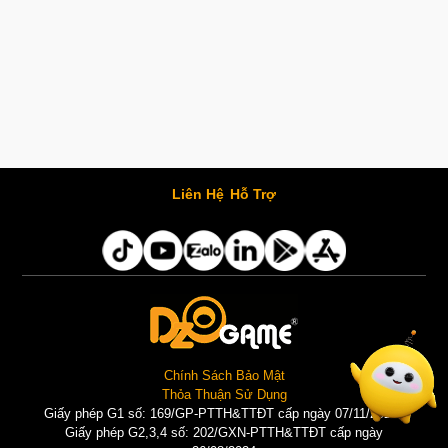
Liên Hệ
Hỗ Trợ
Chính Sách Bảo Mật
Thỏa Thuận Sử Dụng
Giấy phép G1 số: 169/GP-PTTH&TTĐT cấp ngày 07/11/2025 |
Giấy phép G2,3,4 số: 202/GXN-PTTH&TTĐT cấp ngày