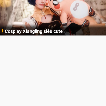
Cosplay Xiangling siêu cute
Cùng thưởng thức những hình ảnh cosplay Xiangling trong Genshin Impact siêu dễ thương của người dùng Weibo "阿包也是兔娘"