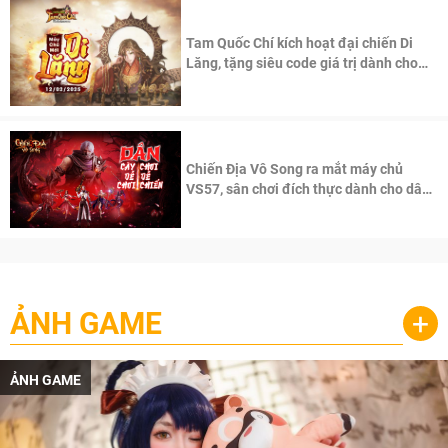
Tam Quốc Chí kích hoạt đại chiến Di
Lăng, tặng siêu code giá trị dành cho
100 độc giả đầu tiên.
Chiến Địa Vô Song ra mắt máy chủ
VS57, sân chơi đích thực dành cho dân
cày
ẢNH GAME
+
ẢNH GAME