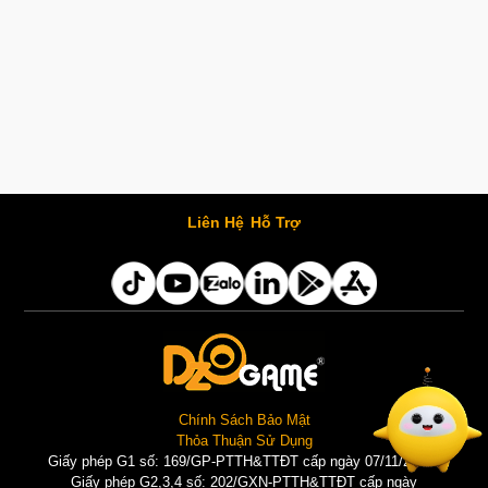
Liên Hệ
Hỗ Trợ
Chính Sách Bảo Mật
Thỏa Thuận Sử Dụng
Giấy phép G1 số: 169/GP-PTTH&TTĐT cấp ngày 07/11/2025 |
Giấy phép G2,3,4 số: 202/GXN-PTTH&TTĐT cấp ngày