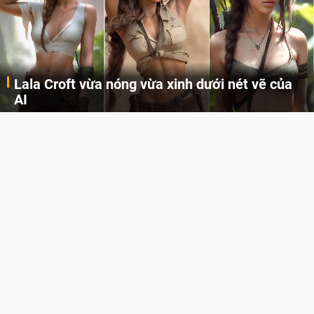
Lala Croft vừa nóng vừa xinh dưới nét vẽ của
AI
Cùng đến với những hình ảnh Lala Croft của Tomb Raider dưới nét vẽ của AI. Một cô nàng xinh đẹp, nóng bỏng nhưng cũng rắn rỏi và mạnh mẽ.