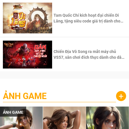
Tam Quốc Chí kích hoạt đại chiến Di
Lăng, tặng siêu code giá trị dành cho
100 độc giả đầu tiên.
Chiến Địa Vô Song ra mắt máy chủ
VS57, sân chơi đích thực dành cho dân
cày
ẢNH GAME
+
ẢNH GAME