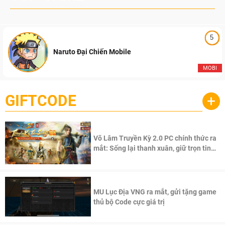
5
Naruto Đại Chiến Mobile
MOBI
GIFTCODE
+
Võ Lâm Truyền Kỳ 2.0 PC chính thức ra
mắt: Sống lại thanh xuân, giữ trọn tinh
thần Võ Lâm
MU Lục Địa VNG ra mắt, gửi tặng game
thủ bộ Code cực giá trị