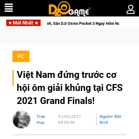
Mới Nhất
ức Tỉnh, Săn DJI Osmo Pocket 3 Ngay Hôm Nay
Medal Hunter:
PC
Việt Nam đứng trước cơ
hội ôm giải khủng tại CFS
2021 Grand Finals!
Tran
31/03/2021
Nguồn: Đột
Huy
09:00:00
Kích