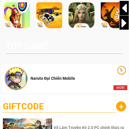
TOP GAME
5
Naruto Đại Chiến Mobile
MOBI
GIFTCODE
+
Võ Lâm Truyền Kỳ 2.0 PC chính thức ra