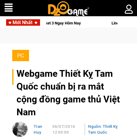
Mới Nhất
o Pocket 3 Ngay Hôm Nay
Lineage W – Quyền lực và tài phú sẽ
PC
Webgame Thiết Kỵ Tam
Quốc chuẩn bị ra mắt
cộng đồng game thủ Việt
Nam
Tran
06/07/2016
Nguồn: Thiết Kỵ
Huy
12:00:00
Tam Quốc