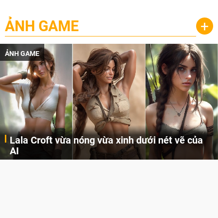
ẢNH GAME
+
ẢNH GAME
Lala Croft vừa nóng vừa xinh dưới nét vẽ của
AI
Cùng đến với những hình ảnh Lala Croft của Tomb Raider dưới nét vẽ của AI. Một cô nàng xinh đẹp, nóng bỏng nhưng cũng rắn rỏi và mạnh mẽ.