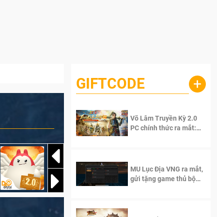
GIFTCODE
+
Võ Lâm Truyền Kỳ 2.0
PC chính thức ra mắt:
Sống lại thanh xuân, giữ
trọn tinh thần Võ Lâm
MU Lục Địa VNG ra mắt,
gửi tặng game thủ bộ
Code cực giá trị