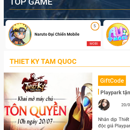
TOP GAME
5
Naruto Đại Chiến Mobile
I
MOBI
THIET KY TAM QUOC
GiftCode
Playpark tặ
20/0
Nhân dịp Thiết
độc giả Playpar