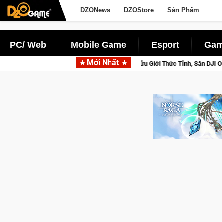
DZONews
DZOStore
Sản Phẩm
PC/ Web
Mobile Game
Esport
Gam
Mới Nhất
eta Norse Saga: Cửu Giới Thức Tỉnh, Săn DJI Osmo Pocket 3 Ngay Hôm Nay