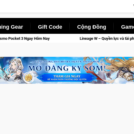
ing Gear
Gift Code
Cộng Đồng
Game
Lineage W – Quyền lực và tài phú sẽ về tay kẻ đoạt được Vươn