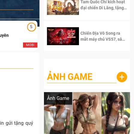
Tam Quốc Chí kích hoạt
đại chiến Di Lăng, tặng
siêu code giá trị dành
cho 100 độc giả đầu
tiên.
5
5
Chiến Địa Vô Song ra
Duyên
Ngạo Thiên Mobile
mắt máy chủ VS57, sân
chơi đích thực dành cho
MOBI
MOB
dân cày
ẢNH GAME
+
Lala Croft vừa nóng vừa xinh dưới nét vẽ
của AI
Ảnh Game
in gửi tặng quý