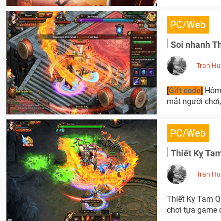
PC/Web
Soi nhanh T
Tran Hu
[
Gift code
]
Hôm nay webgame chiến đấu trên lưng ngựa Thiết Kỵ Tam Quốc đã chính thức ra
mắt người chơi
PC/Web
Thiết Kỵ Tam
Tran Hu
Thiết Kỵ Tam Qu
chơi tựa game 