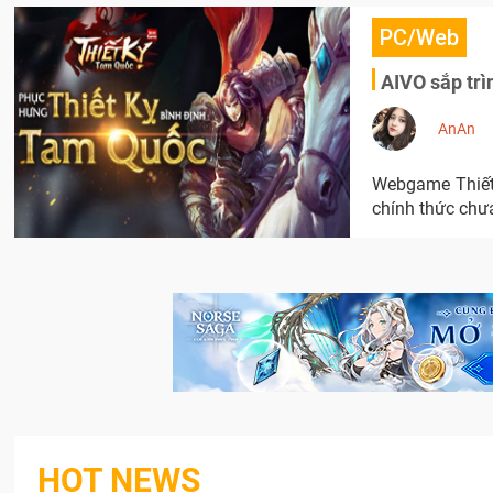
PC/Web
AIVO sắp tr
AnAn
Webgame Thiết 
chính thức chư
HOT NEWS