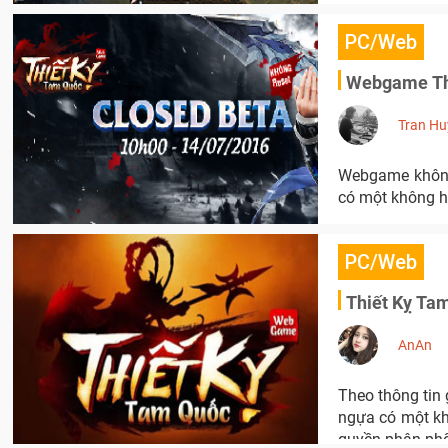
PC/Web
Webgame Thi
Tran Hu
Webgame không 
có một không h
PC/Web
Thiết Kỵ Ta
AnAn
Theo thông tin
ngựa có một kh
quyền phân phố