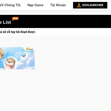
Về Chúng Tôi
Nạp Game
Tài Khoản
 List
g Quyền thành Kent sắp tới!
Medal Hunter: Game bắn súng PvP 