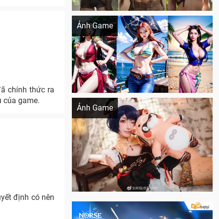
Khi AI Cosplay gái đẹp One Piece
Ảnh Game
Cosplay Xiangling siêu cute
u của game.
Ảnh Game
uyết định có nên