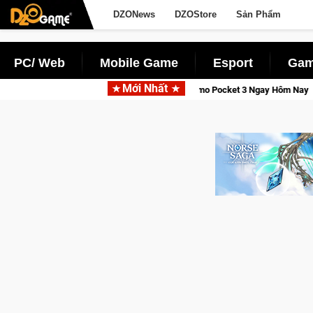
DZONews
DZOStore
Sản Phẩm
PC/ Web
Mobile Game
Esport
Gam
Mới Nhất
u Giới Thức Tỉnh, Săn DJI Osmo Pocket 3 Ngay Hôm Nay
Line