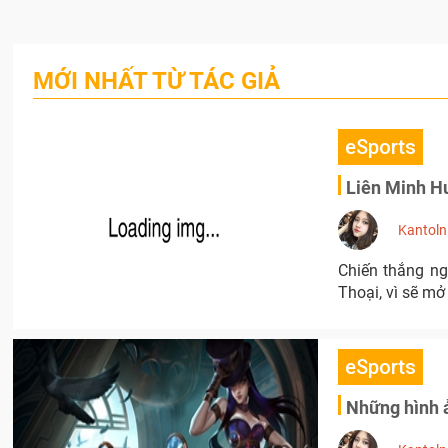
MỚI NHẤT TỪ TÁC GIẢ
eSports
Liên Minh Hu
Kantoln
Chiến thắng ng
Thoại, vì sẽ mở
eSports
Những hình ả