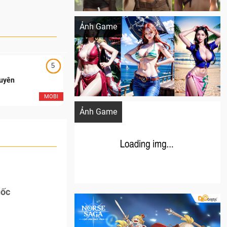
Khi AI Cosplay gái đẹp One Piece
Ảnh Game
5
5
Duyên
Ngạo Thiên Mobile
Cosplay Xiangling siêu cute
MOBI
MOB
Ảnh Game
uốc