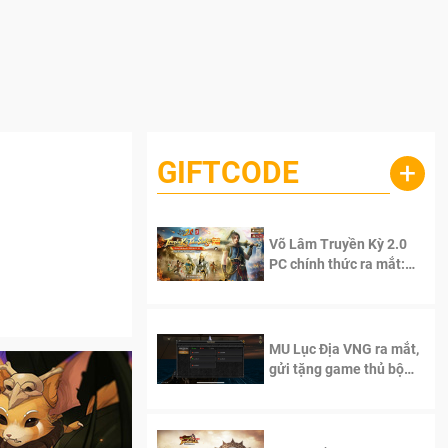
GIFTCODE
+
Võ Lâm Truyền Kỳ 2.0
PC chính thức ra mắt:
Sống lại thanh xuân, giữ
trọn tinh thần Võ Lâm
MU Lục Địa VNG ra mắt,
gửi tặng game thủ bộ
Code cực giá trị