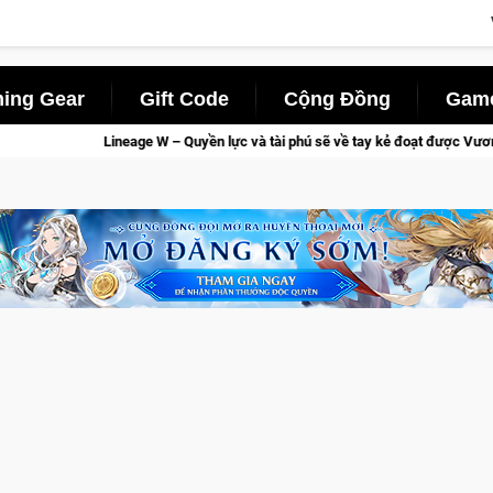
ing Gear
Gift Code
Cộng Đồng
Game
age W – Quyền lực và tài phú sẽ về tay kẻ đoạt được Vương Quyền thành Kent 