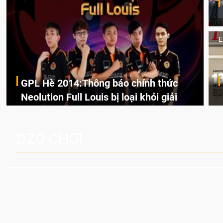
E
GPL Hè 2014:Thông báo chính thức
Neolution Full Louis bị loại khỏi giải
Theo thông báo chính thức đến từ BTC GPL Hè 2014, đội
Neolution Full Louis đã bị loại khỏi giải ngay lập tức vì vi
phạm quy định độ tuổi thi đấu của thành viên.
DZO CHƠI