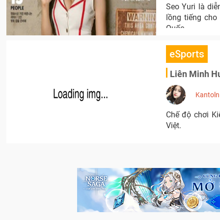
Seo Yuri là diễ
lồng tiếng cho
Quốc.
eSports
Liên Minh Hu
Kantoln
Chế độ chơi Ki
Việt.