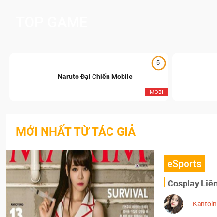
TOP GAME
5
Naruto Đại Chiến Mobile
I
MOBI
MỚI NHẤT TỪ TÁC GIẢ
eSports
Cosplay Liên
Kantoln