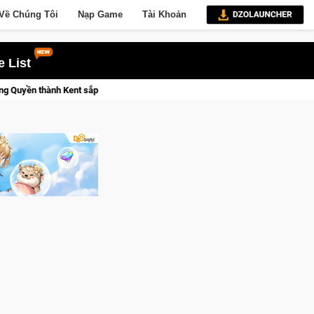
Về Chúng Tôi
Nạp Game
Tài Khoản
 List
sắp tới!
Trial Xtreme Freedom – Game đua xe mô tô PvP sở hữ