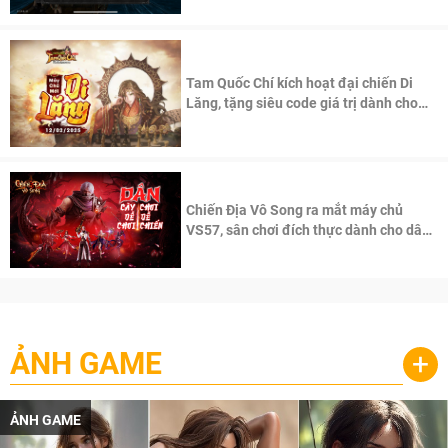
Tam Quốc Chí kích hoạt đại chiến Di
Lăng, tặng siêu code giá trị dành cho
100 độc giả đầu tiên.
Chiến Địa Vô Song ra mắt máy chủ
VS57, sân chơi đích thực dành cho dân
cày
ẢNH GAME
+
ẢNH GAME