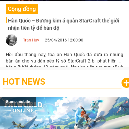
Cộng đồng
Hàn Quốc – Đương kim á quân StarCraft thế giới
nhận tiền tỷ để bán độ
Tran Huy
25/04/2016 12:00:00
Hồi đầu tháng này, tòa án Hàn Quốc đã đưa ra những
bản án cho vụ dàn xếp tỷ số StarCraft 2 bị phát hiện và
bắt giữ hồi tháng 10 năm quá. Nay họ tiếp tục truy tố và
bắt giữ các cá nhân khác.
HOT NEWS
Game mobile