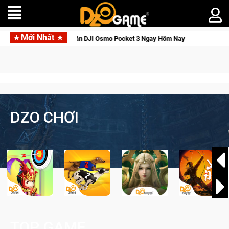
Mới Nhất
Giới Thức Tỉnh, Săn DJI Osmo Pocket 3 Ngay Hôm Nay
Lineage
DZO CHƠI
TOP GAME