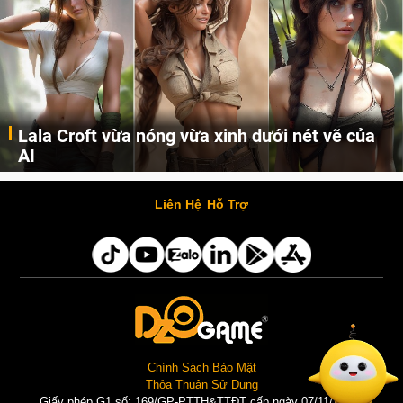
Lala Croft vừa nóng vừa xinh dưới nét vẽ của
AI
Cùng đến với những hình ảnh Lala Croft của Tomb Raider dưới nét vẽ của AI. Một cô nàng xinh đẹp, nóng bỏng nhưng cũng rắn rỏi và mạnh mẽ.
Liên Hệ
Hỗ Trợ
Chính Sách Bảo Mật
Thỏa Thuận Sử Dụng
Giấy phép G1 số: 169/GP-PTTH&TTĐT cấp ngày 07/11/2025 |