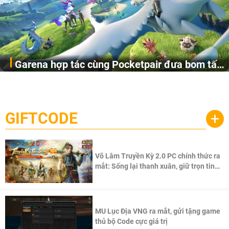
Garena hợp tác cùng Pocketpair đưa bom tấn
Garena Singapore hôm nay đã công bố Palworld Online,
săn thú sinh tồn lên di động với tên gọi
một cuộc phiêu lưu sinh tồn nhiều người chơi mới hiện
Palworld Online
đang được phát triển dựa trên IP Palworld nổi tiếng toàn
cầu, theo giấy phép chính thức từ công ty game Nhật Bản
GIFTCODE
+
Pocketpair, Inc.
Võ Lâm Truyền Kỳ 2.0 PC chính thức ra
mắt: Sống lại thanh xuân, giữ trọn tinh
thần Võ Lâm
MU Lục Địa VNG ra mắt, gửi tặng game
thủ bộ Code cực giá trị