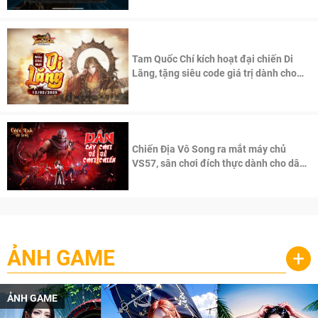
Tam Quốc Chí kích hoạt đại chiến Di
Lăng, tặng siêu code giá trị dành cho
100 độc giả đầu tiên.
Chiến Địa Vô Song ra mắt máy chủ
VS57, sân chơi đích thực dành cho dân
cày
ẢNH GAME
+
ẢNH GAME