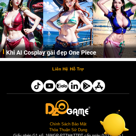
Khi AI Cosplay gái đẹp One Piece
Những cô nàng nóng bỏng Boa Hancock, Nico Robin, Nami, Yamato hay Perona được AI vẽ lại dưới hình thức Cosplay cực kỳ chuẩn chỉnh.
Liên Hệ
Hỗ Trợ
Chính Sách Bảo Mật
Thỏa Thuận Sử Dụng
Giấy phép G1 số: 169/GP-PTTH&TTĐT cấp ngày 07/11/2025 |