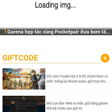
Garena hợp tác cùng Pocketpair đưa bom tấn
Garena Singapore hôm nay đã công bố Palworld Online,
săn thú sinh tồn lên di động với tên gọi
một cuộc phiêu lưu sinh tồn nhiều người chơi mới hiện
Palworld Online
đang được phát triển dựa trên IP Palworld nổi tiếng toàn
cầu, theo giấy phép chính thức từ công ty game Nhật Bản
GIFTCODE
+
Pocketpair, Inc.
Võ Lâm Truyền Kỳ 2.0 PC chính thức ra
mắt: Sống lại thanh xuân, giữ trọn tinh
thần Võ Lâm
MU Lục Địa VNG ra mắt, gửi tặng game
thủ bộ Code cực giá trị