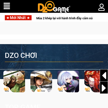
Mới Nhất
CFVL 2026 Mùa 2 khép lại với hành trình đầy cảm xúc, Team Falcons lên
DZO CHƠI
TOP GAME