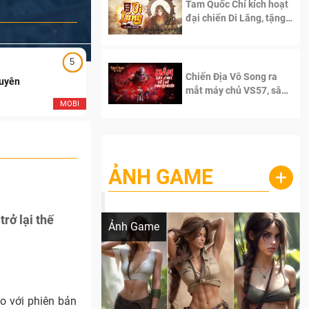
Tam Quốc Chí kích hoạt
đại chiến Di Lăng, tặng
siêu code giá trị dành
cho 100 độc giả đầu
tiên.
5
5
Chiến Địa Vô Song ra
Duyên
Ngạo Thiên Mobile
mắt máy chủ VS57, sân
chơi đích thực dành cho
MOBI
MOB
dân cày
ẢNH GAME
+
Lala Croft vừa nóng vừa xinh dưới nét vẽ
của AI
trở lại thế
Ảnh Game
o với phiên bản