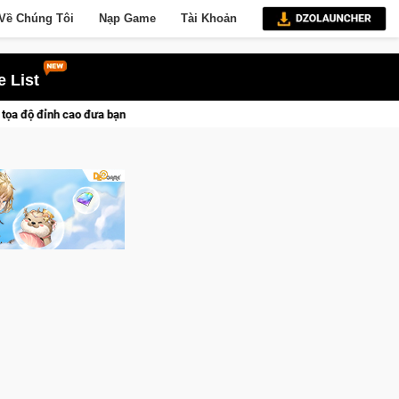
Về Chúng Tôi
Nạp Game
Tài Khoản
 List
 các chiến dịch lịch sử khốc liệt
CFVL 2026 Mùa 2 khép lại v