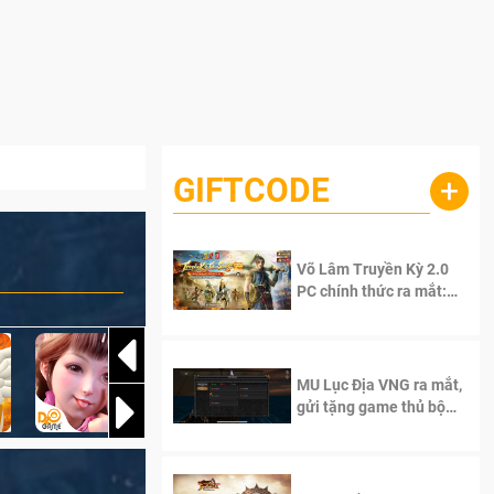
GIFTCODE
+
Võ Lâm Truyền Kỳ 2.0
PC chính thức ra mắt:
Sống lại thanh xuân, giữ
trọn tinh thần Võ Lâm
MU Lục Địa VNG ra mắt,
gửi tặng game thủ bộ
Code cực giá trị