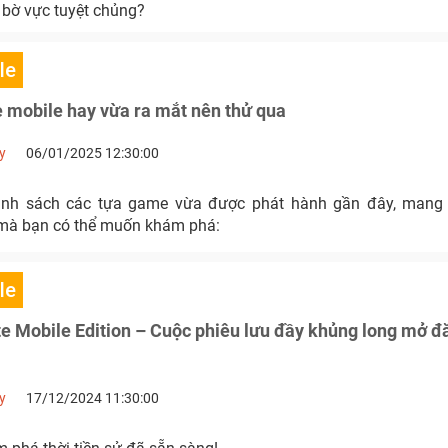
ừ bờ vực tuyệt chủng?
le
 mobile hay vừa ra mắt nên thử qua
y
06/01/2025 12:30:00
anh sách các tựa game vừa được phát hành gần đây, mang 
mà bạn có thể muốn khám phá:
le
e Mobile Edition – Cuộc phiêu lưu đầy khủng long mở đ
y
17/12/2024 11:30:00