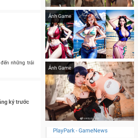
Khi AI Cosplay gái đẹp One Piece
Ảnh Game
Cosplay Xiangling siêu cute
đến những trải
Ảnh Game
ăng ký trước