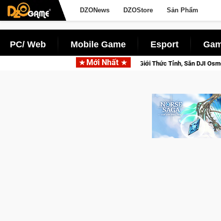
DZONews
DZOStore
Sản Phẩm
PC/ Web
Mobile Game
Esport
Gam
Mới Nhất
 Beta Norse Saga: Cửu Giới Thức Tỉnh, Săn DJI Osmo Pocket 3 Ngay Hôm Nay