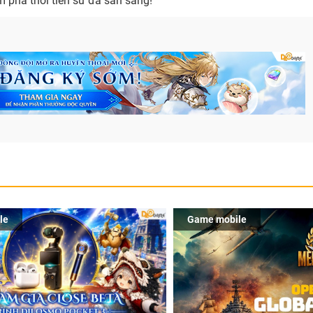
 phá thời tiền sử đã sẵn sàng!
le
Game mobile