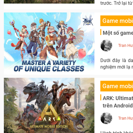
trước. Trở lại t
Game mobi
Một số game
Tran Hu
Dưới đây là d
nghiệm mới lạ 
Game mobi
ARK: Ultimat
trên Android
Tran Hu