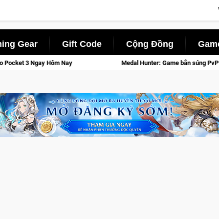
ing Gear
Gift Code
Cộng Đồng
Game
Medal Hunter: Game bắn súng PvP tọa độ đỉnh cao đưa bạn vào