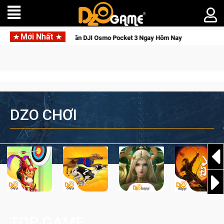
Mới Nhất
Thức Tỉnh, Săn DJI Osmo Pocket 3 Ngay Hôm Nay
Lineage W –
DZO CHƠI
TOP GAME