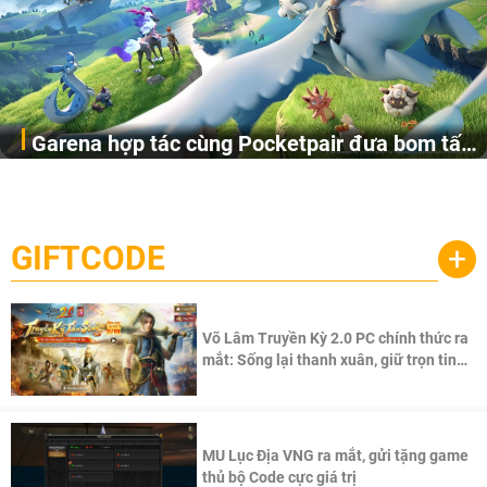
Garena hợp tác cùng Pocketpair đưa bom tấn
Garena Singapore hôm nay đã công bố Palworld Online,
săn thú sinh tồn lên di động với tên gọi
một cuộc phiêu lưu sinh tồn nhiều người chơi mới hiện
Palworld Online
đang được phát triển dựa trên IP Palworld nổi tiếng toàn
cầu, theo giấy phép chính thức từ công ty game Nhật Bản
GIFTCODE
+
Pocketpair, Inc.
Võ Lâm Truyền Kỳ 2.0 PC chính thức ra
mắt: Sống lại thanh xuân, giữ trọn tinh
thần Võ Lâm
MU Lục Địa VNG ra mắt, gửi tặng game
thủ bộ Code cực giá trị