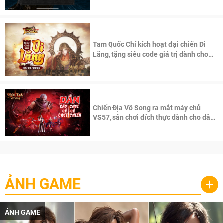
Tam Quốc Chí kích hoạt đại chiến Di
Lăng, tặng siêu code giá trị dành cho
100 độc giả đầu tiên.
Chiến Địa Vô Song ra mắt máy chủ
VS57, sân chơi đích thực dành cho dân
cày
ẢNH GAME
+
ẢNH GAME