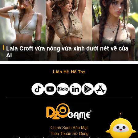
Lala Croft vừa nóng vừa xinh dưới nét vẽ của
AI
Cùng đến với những hình ảnh Lala Croft của Tomb Raider dưới nét vẽ của AI. Một cô nàng xinh đẹp, nóng bỏng nhưng cũng rắn rỏi và mạnh mẽ.
Liên Hệ
Hỗ Trợ
Chính Sách Bảo Mật
Thỏa Thuận Sử Dụng