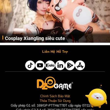
Cosplay Xiangling siêu cute
Cùng thưởng thức những hình ảnh cosplay Xiangling trong Genshin Impact siêu dễ thương của người dùng Weibo "阿包也是兔娘"
Liên Hệ
Hỗ Trợ
Chính Sách Bảo Mật
Thỏa Thuận Sử Dụng
Giấy phép G1 số: 169/GP-PTTH&TTĐT cấp ngày 07/11/2025 |