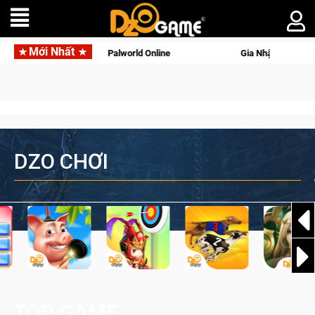
Mới Nhất
ới tên gọi Palworld Online
Gia Nhập Closed Beta Norse Saga:
DZO CHƠI
TOP GAME