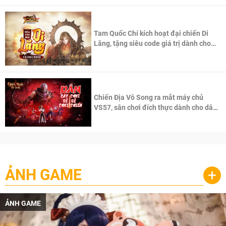
Tam Quốc Chí kích hoạt đại chiến Di
Lăng, tặng siêu code giá trị dành cho
100 độc giả đầu tiên.
Chiến Địa Vô Song ra mắt máy chủ
VS57, sân chơi đích thực dành cho dân
cày
ẢNH GAME
+
ẢNH GAME