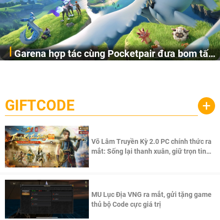
Garena hợp tác cùng Pocketpair đưa bom tấn
Garena Singapore hôm nay đã công bố Palworld Online,
săn thú sinh tồn lên di động với tên gọi
một cuộc phiêu lưu sinh tồn nhiều người chơi mới hiện
Palworld Online
đang được phát triển dựa trên IP Palworld nổi tiếng toàn
cầu, theo giấy phép chính thức từ công ty game Nhật Bản
GIFTCODE
+
Pocketpair, Inc.
Võ Lâm Truyền Kỳ 2.0 PC chính thức ra
mắt: Sống lại thanh xuân, giữ trọn tinh
thần Võ Lâm
MU Lục Địa VNG ra mắt, gửi tặng game
thủ bộ Code cực giá trị