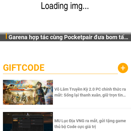
Garena hợp tác cùng Pocketpair đưa bom tấn
Garena Singapore hôm nay đã công bố Palworld Online,
săn thú sinh tồn lên di động với tên gọi
một cuộc phiêu lưu sinh tồn nhiều người chơi mới hiện
Palworld Online
đang được phát triển dựa trên IP Palworld nổi tiếng toàn
cầu, theo giấy phép chính thức từ công ty game Nhật Bản
GIFTCODE
+
Pocketpair, Inc.
Võ Lâm Truyền Kỳ 2.0 PC chính thức ra
mắt: Sống lại thanh xuân, giữ trọn tinh
thần Võ Lâm
MU Lục Địa VNG ra mắt, gửi tặng game
thủ bộ Code cực giá trị