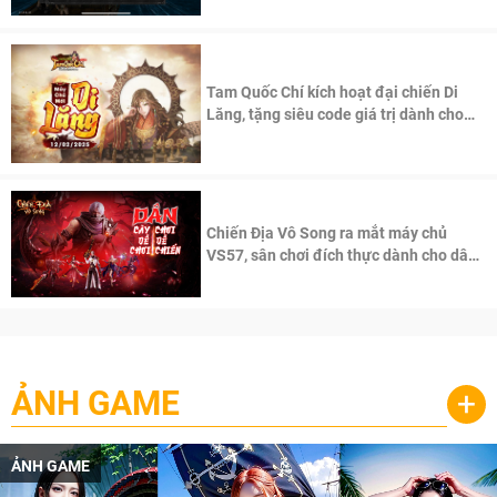
Tam Quốc Chí kích hoạt đại chiến Di
Lăng, tặng siêu code giá trị dành cho
100 độc giả đầu tiên.
Chiến Địa Vô Song ra mắt máy chủ
VS57, sân chơi đích thực dành cho dân
cày
ẢNH GAME
+
ẢNH GAME