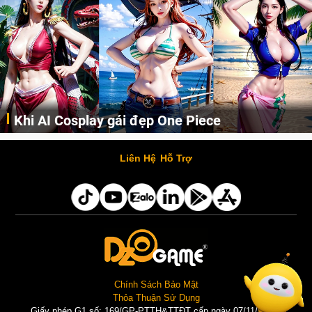
Khi AI Cosplay gái đẹp One Piece
Những cô nàng nóng bỏng Boa Hancock, Nico Robin, Nami, Yamato hay Perona được AI vẽ lại dưới hình thức Cosplay cực kỳ chuẩn chỉnh.
Liên Hệ
Hỗ Trợ
Chính Sách Bảo Mật
Thỏa Thuận Sử Dụng
Giấy phép G1 số: 169/GP-PTTH&TTĐT cấp ngày 07/11/2025 |