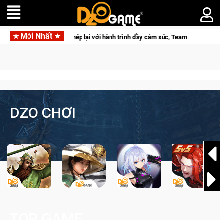
Mới Nhất
CFVL 2026 Mùa 2 khép lại với hành trình đầy cảm xúc, Team Falcons lên ngôi v
DZO CHƠI
TOP GAME