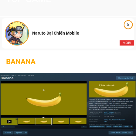
5
Naruto Đại Chiến Mobile
MOBI
BANANA