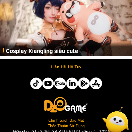
Cosplay Xiangling siêu cute
Cùng thưởng thức những hình ảnh cosplay Xiangling trong Genshin Impact siêu dễ thương của người dùng Weibo "阿包也是兔娘"
Liên Hệ
Hỗ Trợ
Chính Sách Bảo Mật
Thỏa Thuận Sử Dụng
Giấy phép G1 số: 169/GP-PTTH&TTĐT cấp ngày 07/11/2025 |