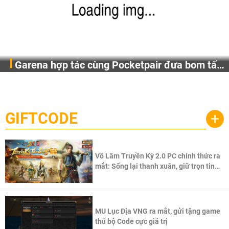
Garena hợp tác cùng Pocketpair đưa bom tấn
Garena Singapore hôm nay đã công bố Palworld Online,
săn thú sinh tồn lên di động với tên gọi
một cuộc phiêu lưu sinh tồn nhiều người chơi mới hiện
Palworld Online
đang được phát triển dựa trên IP Palworld nổi tiếng toàn
cầu, theo giấy phép chính thức từ công ty game Nhật Bản
GIFTCODE
+
Pocketpair, Inc.
Võ Lâm Truyền Kỳ 2.0 PC chính thức ra
mắt: Sống lại thanh xuân, giữ trọn tinh
thần Võ Lâm
MU Lục Địa VNG ra mắt, gửi tặng game
thủ bộ Code cực giá trị