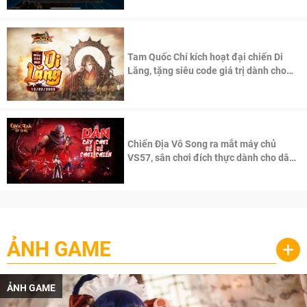
Tam Quốc Chí kích hoạt đại chiến Di
Lăng, tặng siêu code giá trị dành cho
100 độc giả đầu tiên.
Chiến Địa Vô Song ra mắt máy chủ
VS57, sân chơi đích thực dành cho dân
cày
ẢNH GAME
+
ẢNH GAME