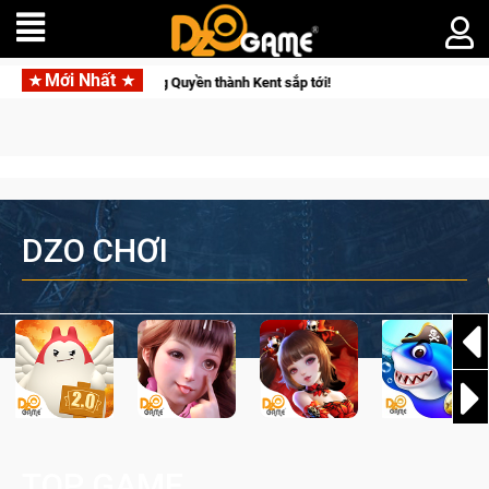
Mới Nhất
kẻ đoạt được Vương Quyền thành Kent sắp tới!
Trial Xtreme F
DZO CHƠI
TOP GAME