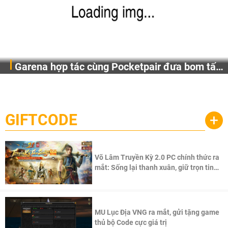
Garena hợp tác cùng Pocketpair đưa bom tấn
Garena Singapore hôm nay đã công bố Palworld Online,
săn thú sinh tồn lên di động với tên gọi
một cuộc phiêu lưu sinh tồn nhiều người chơi mới hiện
Palworld Online
đang được phát triển dựa trên IP Palworld nổi tiếng toàn
cầu, theo giấy phép chính thức từ công ty game Nhật Bản
GIFTCODE
+
Pocketpair, Inc.
Võ Lâm Truyền Kỳ 2.0 PC chính thức ra
mắt: Sống lại thanh xuân, giữ trọn tinh
thần Võ Lâm
MU Lục Địa VNG ra mắt, gửi tặng game
thủ bộ Code cực giá trị