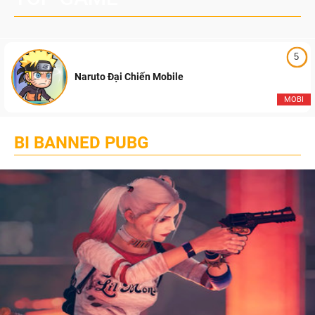
5
Naruto Đại Chiến Mobile
MOBI
BI BANNED PUBG