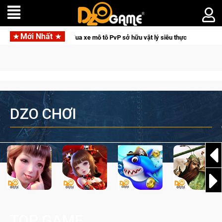
Mới Nhất
eedom – Game đua xe mô tô PvP sở hữu vật lý siêu thực
Medal
DZO CHƠI
TOP GAME