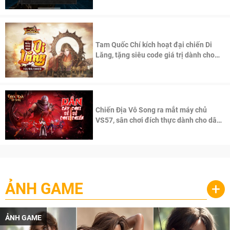
Tam Quốc Chí kích hoạt đại chiến Di
Lăng, tặng siêu code giá trị dành cho
100 độc giả đầu tiên.
Chiến Địa Vô Song ra mắt máy chủ
VS57, sân chơi đích thực dành cho dân
cày
ẢNH GAME
+
ẢNH GAME