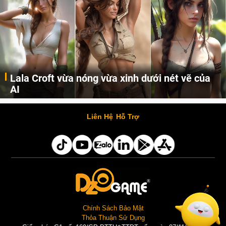
Lala Croft vừa nóng vừa xinh dưới nét vẽ của
AI
Cùng đến với những hình ảnh Lala Croft của Tomb Raider dưới nét vẽ của AI. Một cô nàng xinh đẹp, nóng bỏng nhưng cũng rắn rỏi và mạnh mẽ.
Liên Hệ
Hỗ Trợ
Chính Sách Bảo Mật
Thỏa Thuận Sử Dụng