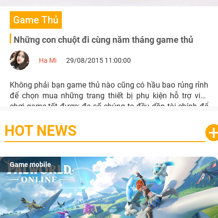
Game Thủ
Những con chuột đi cùng năm tháng game thủ
Ha Mi
29/08/2015 11:00:00
Không phải bạn game thủ nào cũng có hầu bao rủng rỉnh
để chọn mua những trang thiết bị phụ kiện hỗ trợ việc
chơi game tốt được; đa số chúng ta đều dồn tài chính để
nâng cấp thiết bị đồ họa, ram, main … sau khi thực sự dư
HOT NEWS
dả mới tính tới chuyện mouse, hoặc keyboard…
Game mobile