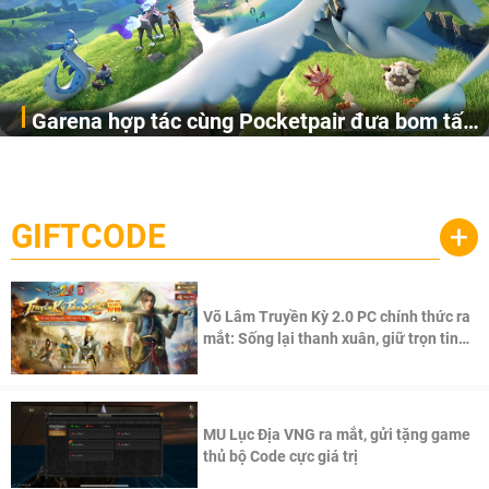
Garena hợp tác cùng Pocketpair đưa bom tấn
Garena Singapore hôm nay đã công bố Palworld Online,
săn thú sinh tồn lên di động với tên gọi
một cuộc phiêu lưu sinh tồn nhiều người chơi mới hiện
Palworld Online
đang được phát triển dựa trên IP Palworld nổi tiếng toàn
cầu, theo giấy phép chính thức từ công ty game Nhật Bản
GIFTCODE
+
Pocketpair, Inc.
Võ Lâm Truyền Kỳ 2.0 PC chính thức ra
mắt: Sống lại thanh xuân, giữ trọn tinh
thần Võ Lâm
MU Lục Địa VNG ra mắt, gửi tặng game
thủ bộ Code cực giá trị