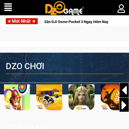
Mới Nhất
ức Tỉnh, Săn DJI Osmo Pocket 3 Ngay Hôm Nay
Lineage W – Qu
DZO CHƠI
TOP GAME