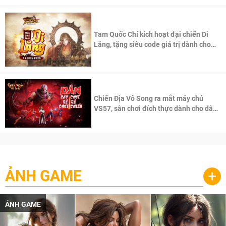
Tam Quốc Chí kích hoạt đại chiến Di
Lăng, tặng siêu code giá trị dành cho
100 độc giả đầu tiên.
Chiến Địa Vô Song ra mắt máy chủ
VS57, sân chơi đích thực dành cho dân
cày
ẢNH GAME
+
ẢNH GAME