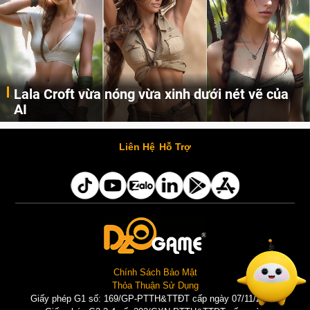
Lala Croft vừa nóng vừa xinh dưới nét vẽ của
AI
Cùng đến với những hình ảnh Lala Croft của Tomb Raider dưới nét vẽ của AI. Một cô nàng xinh đẹp, nóng bỏng nhưng cũng rắn rỏi và mạnh mẽ.
Liên Hệ
Hỗ Trợ
Chính Sách Bảo Mật
Thỏa Thuận Sử Dụng
Giấy phép G1 số: 169/GP-PTTH&TTĐT cấp ngày 07/11/2025 |