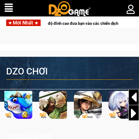
Mới Nhất
súng PvP tọa độ đỉnh cao đưa bạn vào các chiến dịch lịch sử khốc liệt
DZO CHƠI
TOP GAME