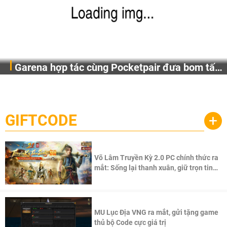
Garena hợp tác cùng Pocketpair đưa bom tấn
Garena Singapore hôm nay đã công bố Palworld Online,
săn thú sinh tồn lên di động với tên gọi
một cuộc phiêu lưu sinh tồn nhiều người chơi mới hiện
Palworld Online
đang được phát triển dựa trên IP Palworld nổi tiếng toàn
cầu, theo giấy phép chính thức từ công ty game Nhật Bản
GIFTCODE
+
Pocketpair, Inc.
Võ Lâm Truyền Kỳ 2.0 PC chính thức ra
mắt: Sống lại thanh xuân, giữ trọn tinh
thần Võ Lâm
MU Lục Địa VNG ra mắt, gửi tặng game
thủ bộ Code cực giá trị