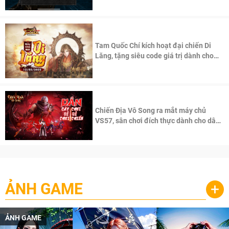
Tam Quốc Chí kích hoạt đại chiến Di
Lăng, tặng siêu code giá trị dành cho
100 độc giả đầu tiên.
Chiến Địa Vô Song ra mắt máy chủ
VS57, sân chơi đích thực dành cho dân
cày
ẢNH GAME
+
ẢNH GAME