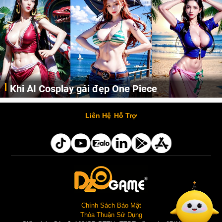
Khi AI Cosplay gái đẹp One Piece
Những cô nàng nóng bỏng Boa Hancock, Nico Robin, Nami, Yamato hay Perona được AI vẽ lại dưới hình thức Cosplay cực kỳ chuẩn chỉnh.
Liên Hệ
Hỗ Trợ
Chính Sách Bảo Mật
Thỏa Thuận Sử Dụng