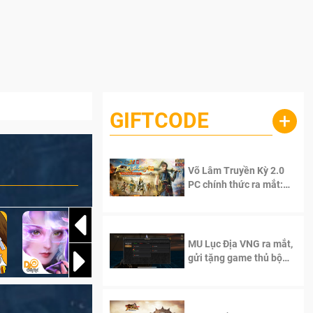
GIFTCODE
+
Võ Lâm Truyền Kỳ 2.0
PC chính thức ra mắt:
Sống lại thanh xuân, giữ
trọn tinh thần Võ Lâm
MU Lục Địa VNG ra mắt,
gửi tặng game thủ bộ
Code cực giá trị