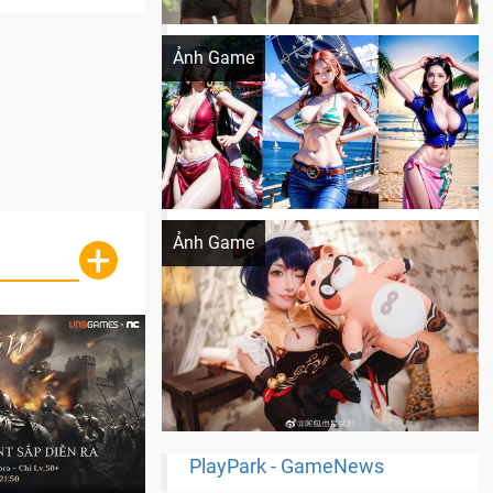
Khi AI Cosplay gái đẹp One Piece
Ảnh Game
Cosplay Xiangling siêu cute
Ảnh Game
+
PlayPark - GameNews