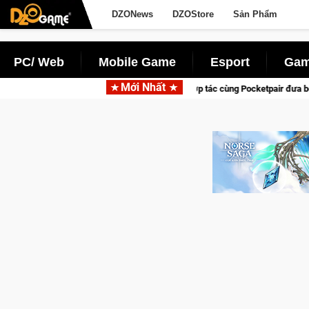
DZONews
DZOStore
Sản Phẩm
PC/ Web
Mobile Game
Esport
Gam
Mới Nhất
Garena hợp tác cùng Pocketpair đưa bom tấn săn thú sinh tồn l