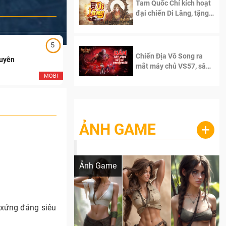
Tam Quốc Chí kích hoạt
đại chiến Di Lăng, tặng
siêu code giá trị dành
cho 100 độc giả đầu
tiên.
5
5
Chiến Địa Vô Song ra
Duyên
Ngạo Thiên Mobile
mắt máy chủ VS57, sân
chơi đích thực dành cho
MOBI
MOB
dân cày
ẢNH GAME
+
Lala Croft vừa nóng vừa xinh dưới nét vẽ
của AI
Ảnh Game
 xứng đáng siêu