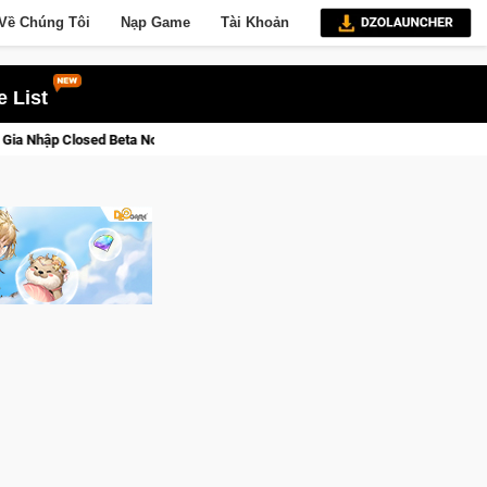
Về Chúng Tôi
Nạp Game
Tài Khoản
 List
 Norse Saga: Cửu Giới Thức Tỉnh, Săn DJI Osmo Pocket 3 Ngay Hôm Nay