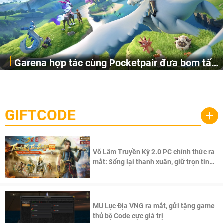
Garena hợp tác cùng Pocketpair đưa bom tấn
Garena Singapore hôm nay đã công bố Palworld Online,
săn thú sinh tồn lên di động với tên gọi
một cuộc phiêu lưu sinh tồn nhiều người chơi mới hiện
Palworld Online
đang được phát triển dựa trên IP Palworld nổi tiếng toàn
cầu, theo giấy phép chính thức từ công ty game Nhật Bản
GIFTCODE
+
Pocketpair, Inc.
Võ Lâm Truyền Kỳ 2.0 PC chính thức ra
mắt: Sống lại thanh xuân, giữ trọn tinh
thần Võ Lâm
MU Lục Địa VNG ra mắt, gửi tặng game
thủ bộ Code cực giá trị