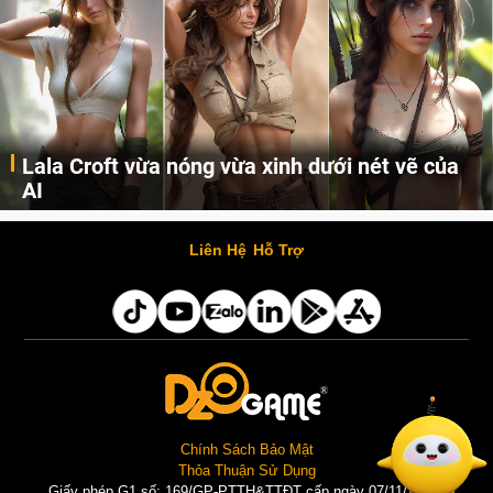
Lala Croft vừa nóng vừa xinh dưới nét vẽ của
AI
Cùng đến với những hình ảnh Lala Croft của Tomb Raider dưới nét vẽ của AI. Một cô nàng xinh đẹp, nóng bỏng nhưng cũng rắn rỏi và mạnh mẽ.
Liên Hệ
Hỗ Trợ
Chính Sách Bảo Mật
Thỏa Thuận Sử Dụng
Giấy phép G1 số: 169/GP-PTTH&TTĐT cấp ngày 07/11/2025 |