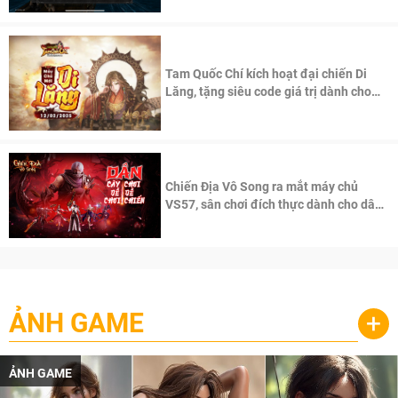
Tam Quốc Chí kích hoạt đại chiến Di
Lăng, tặng siêu code giá trị dành cho
100 độc giả đầu tiên.
Chiến Địa Vô Song ra mắt máy chủ
VS57, sân chơi đích thực dành cho dân
cày
ẢNH GAME
+
ẢNH GAME