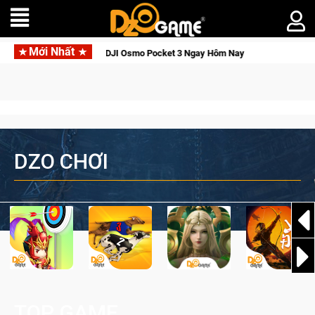
Mới Nhất
i Thức Tỉnh, Săn DJI Osmo Pocket 3 Ngay Hôm Nay
Lineage W 
DZO CHƠI
TOP GAME