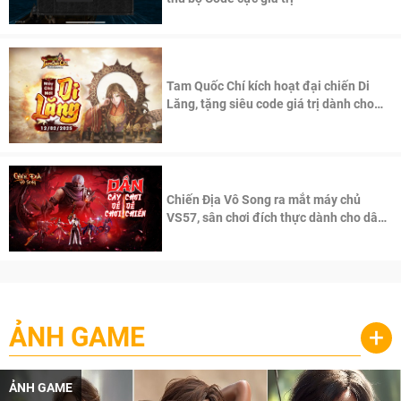
Tam Quốc Chí kích hoạt đại chiến Di
Lăng, tặng siêu code giá trị dành cho
100 độc giả đầu tiên.
Chiến Địa Vô Song ra mắt máy chủ
VS57, sân chơi đích thực dành cho dân
cày
ẢNH GAME
+
ẢNH GAME