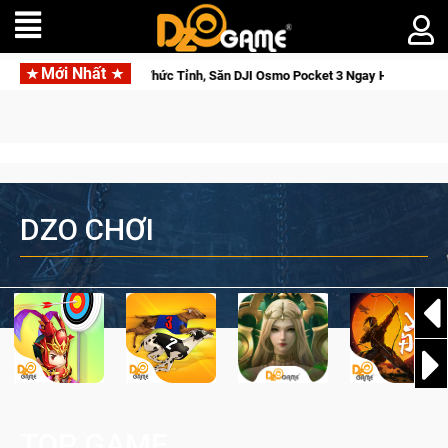
Mới Nhất
a: Cửu Giới Thức Tỉnh, Săn DJI Osmo Pocket 3 Ngay Hôm Nay
DZO CHƠI
TOP GAME