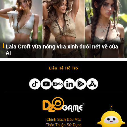
Lala Croft vừa nóng vừa xinh dưới nét vẽ của
AI
Cùng đến với những hình ảnh Lala Croft của Tomb Raider dưới nét vẽ của AI. Một cô nàng xinh đẹp, nóng bỏng nhưng cũng rắn rỏi và mạnh mẽ.
Liên Hệ
Hỗ Trợ
Chính Sách Bảo Mật
Thỏa Thuận Sử Dụng