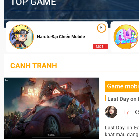
TOP GAME
5
Naruto Đại Chiến Mobile
I
MOBI
CANH TRANH
Game mobi
Last Day on 
Hy
0
Last Day on Ea
khát máu đang 