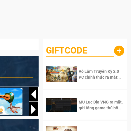
GIFTCODE
+
Võ Lâm Truyền Kỳ 2.0
PC chính thức ra mắt:
Sống lại thanh xuân, giữ
trọn tinh thần Võ Lâm
MU Lục Địa VNG ra mắt,
gửi tặng game thủ bộ
Code cực giá trị