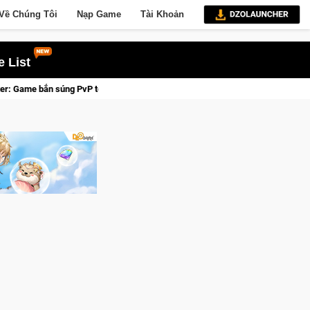
Về Chúng Tôi
Nạp Game
Tài Khoản
 List
 tọa độ đỉnh cao đưa bạn vào các chiến dịch lịch sử khốc liệt