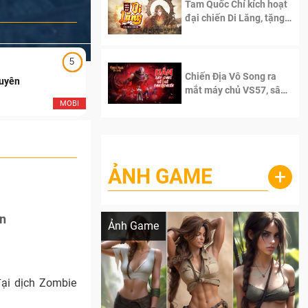
Tam Quốc Chí kích hoạt
đại chiến Di Lăng, tặng
siêu code giá trị dành
cho 100 độc giả đầu
tiên.
5
5
Chiến Địa Vô Song ra
Duyên
Ngạo Thiên Mobile
mắt máy chủ VS57, sân
chơi đích thực dành cho
MOBI
MOB
dân cày
ẢNH GAME
+
Lala Croft vừa nóng vừa xinh dưới nét vẽ
của AI
ện
Ảnh Game
đại dịch Zombie