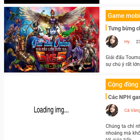
Game mobi
Tưng bừng c
Hy
2
Giải đấu Tourn
sự chú ý rất lớ
Cộng đồng
Các NPH gam
Cá Vàn
Chúng ta chỉ n
nhoáng mà khôn
tới gián tiếp.