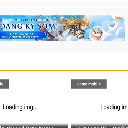
le
Game mobile