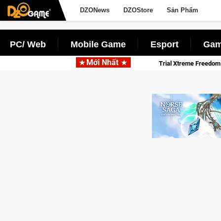
DZONews
DZOStore
Sản Phẩm
PC/ Web
Mobile Game
Esport
Gam
Mới Nhất
hành Kent sắp tới!
Trial Xtreme Freedom – Game đua xe mô tô