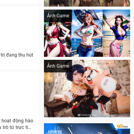
Khi AI Cosplay gái đẹp One Piece
Ảnh Game
rị đang thu hút
Cosplay Xiangling siêu cute
Ảnh Game
c hoạt động hào
rò từ trực tiếp