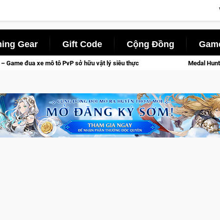
ing Gear
Gift Code
Cộng Đồng
Game
 PvP sở hữu vật lý siêu thực
Medal Hunter: Game bắn súng PvP