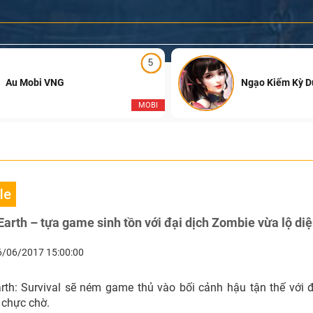
5
Au Mobi VNG
Ngạo Kiếm Kỳ 
MOBI
le
Earth – tựa game sinh tồn với đại dịch Zombie vừa lộ di
6/06/2017 15:00:00
rth: Survival sẽ ném game thủ vào bối cảnh hậu tận thế với 
chực chờ.