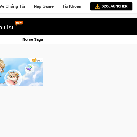
Về Chúng Tôi
Nạp Game
Tài Khoản
 List
 Chính Thức Mở Cửa Closed Beta Tại Việt Nam Từ 04 – 11/08/2026