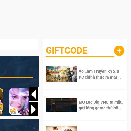
GIFTCODE
+
Võ Lâm Truyền Kỳ 2.0
PC chính thức ra mắt:
Sống lại thanh xuân, giữ
trọn tinh thần Võ Lâm
MU Lục Địa VNG ra mắt,
gửi tặng game thủ bộ
Code cực giá trị