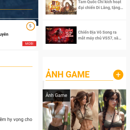
Tam Quốc Chí kích hoạt
đại chiến Di Lăng, tặng
siêu code giá trị dành
cho 100 độc giả đầu
tiên.
5
5
Chiến Địa Vô Song ra
Duyên
Ngạo Thiên Mobile
mắt máy chủ VS57, sân
chơi đích thực dành cho
MOBI
MOB
dân cày
ẢNH GAME
+
Lala Croft vừa nóng vừa xinh dưới nét vẽ
của AI
Ảnh Game
niềm hy vọng cho