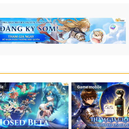
le
Game mobile