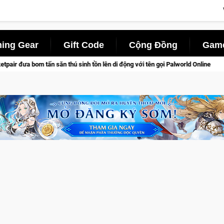
ing Gear
Gift Code
Cộng Đồng
Game
ú sinh tồn lên di động với tên gọi Palworld Online
Norse Saga