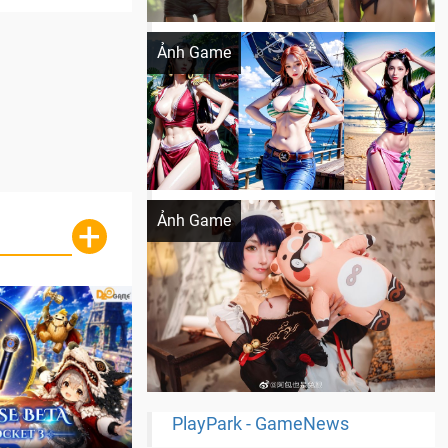
Khi AI Cosplay gái đẹp One Piece
Ảnh Game
Cosplay Xiangling siêu cute
Ảnh Game
+
PlayPark - GameNews