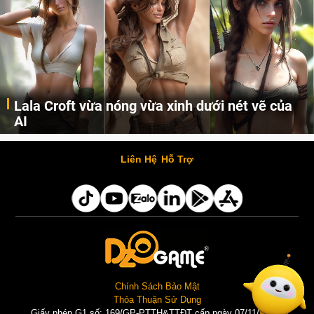
Lala Croft vừa nóng vừa xinh dưới nét vẽ của
AI
Cùng đến với những hình ảnh Lala Croft của Tomb Raider dưới nét vẽ của AI. Một cô nàng xinh đẹp, nóng bỏng nhưng cũng rắn rỏi và mạnh mẽ.
Liên Hệ
Hỗ Trợ
Chính Sách Bảo Mật
Thỏa Thuận Sử Dụng
Giấy phép G1 số: 169/GP-PTTH&TTĐT cấp ngày 07/11/2025 |