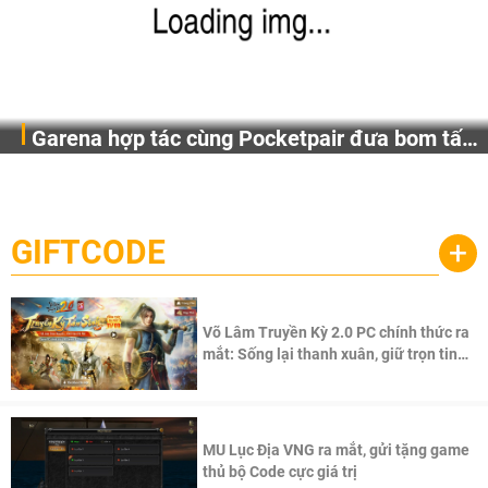
Garena hợp tác cùng Pocketpair đưa bom tấn
Garena Singapore hôm nay đã công bố Palworld Online,
săn thú sinh tồn lên di động với tên gọi
một cuộc phiêu lưu sinh tồn nhiều người chơi mới hiện
Palworld Online
đang được phát triển dựa trên IP Palworld nổi tiếng toàn
cầu, theo giấy phép chính thức từ công ty game Nhật Bản
GIFTCODE
+
Pocketpair, Inc.
Võ Lâm Truyền Kỳ 2.0 PC chính thức ra
mắt: Sống lại thanh xuân, giữ trọn tinh
thần Võ Lâm
MU Lục Địa VNG ra mắt, gửi tặng game
thủ bộ Code cực giá trị