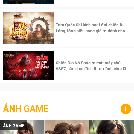
Tam Quốc Chí kích hoạt đại chiến Di
Lăng, tặng siêu code giá trị dành cho
100 độc giả đầu tiên.
Chiến Địa Vô Song ra mắt máy chủ
VS57, sân chơi đích thực dành cho dân
cày
ẢNH GAME
+
ẢNH GAME