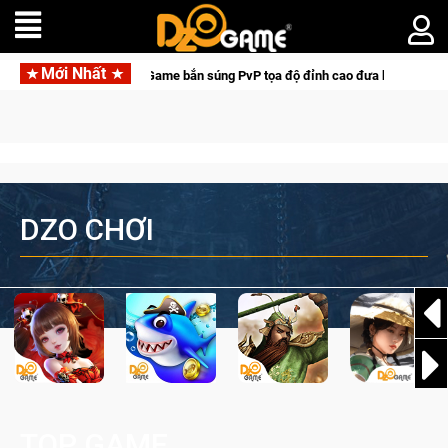
Mới Nhất
Medal Hunter: Game bắn súng PvP tọa độ đỉnh cao đưa bạn vào các chiến dịc
DZO CHƠI
TOP GAME