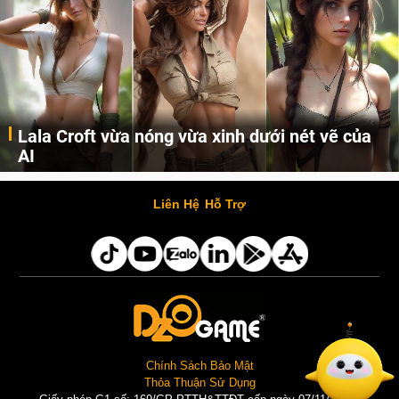
Lala Croft vừa nóng vừa xinh dưới nét vẽ của
AI
Cùng đến với những hình ảnh Lala Croft của Tomb Raider dưới nét vẽ của AI. Một cô nàng xinh đẹp, nóng bỏng nhưng cũng rắn rỏi và mạnh mẽ.
Liên Hệ
Hỗ Trợ
Chính Sách Bảo Mật
Thỏa Thuận Sử Dụng