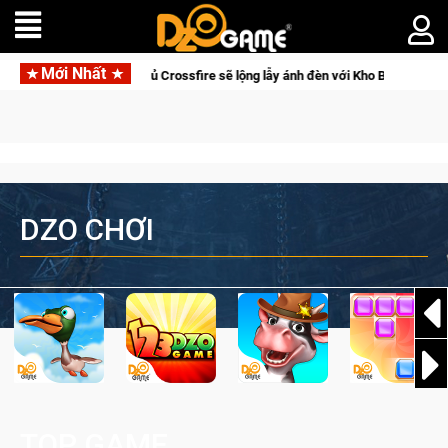
Mới Nhất
ng bị của game thủ Crossfire sẽ lộng lẫy ánh đèn với Kho Báu Hoàng Gia Sapp
DZO CHƠI
TOP GAME