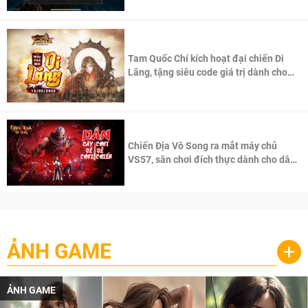
Tam Quốc Chí kích hoạt đại chiến Di
Lăng, tặng siêu code giá trị dành cho
100 độc giả đầu tiên.
Chiến Địa Vô Song ra mắt máy chủ
VS57, sân chơi đích thực dành cho dân
cày
ẢNH GAME
+
ẢNH GAME