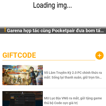
Garena hợp tác cùng Pocketpair đưa bom tấn
Garena Singapore hôm nay đã công bố Palworld Online,
săn thú sinh tồn lên di động với tên gọi
một cuộc phiêu lưu sinh tồn nhiều người chơi mới hiện
Palworld Online
đang được phát triển dựa trên IP Palworld nổi tiếng toàn
cầu, theo giấy phép chính thức từ công ty game Nhật Bản
GIFTCODE
+
Pocketpair, Inc.
Võ Lâm Truyền Kỳ 2.0 PC chính thức ra
mắt: Sống lại thanh xuân, giữ trọn tinh
thần Võ Lâm
MU Lục Địa VNG ra mắt, gửi tặng game
thủ bộ Code cực giá trị