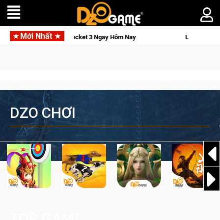
Mới Nhất
ocket 3 Ngay Hôm Nay
Lineage W – Quyền lực và tài phú sẽ về
DZO CHƠI
TOP GAME