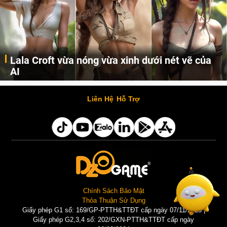
Lala Croft vừa nóng vừa xinh dưới nét vẽ của
AI
Cùng đến với những hình ảnh Lala Croft của Tomb Raider dưới nét vẽ của AI. Một cô nàng xinh đẹp, nóng bỏng nhưng cũng rắn rỏi và mạnh mẽ.
Liên Hệ
Hỗ Trợ
Chính Sách Bảo Mật
Thỏa Thuận Sử Dụng
Giấy phép G1 số: 169/GP-PTTH&TTĐT cấp ngày 07/11/2025 |
Giấy phép G2,3,4 số: 202/GXN-PTTH&TTĐT cấp ngày