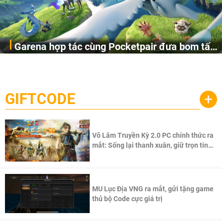
Garena hợp tác cùng Pocketpair đưa bom tấn
Garena Singapore hôm nay đã công bố Palworld Online,
săn thú sinh tồn lên di động với tên gọi
một cuộc phiêu lưu sinh tồn nhiều người chơi mới hiện
Palworld Online
đang được phát triển dựa trên IP Palworld nổi tiếng toàn
cầu, theo giấy phép chính thức từ công ty game Nhật Bản
GIFTCODE
+
Pocketpair, Inc.
Võ Lâm Truyền Kỳ 2.0 PC chính thức ra
mắt: Sống lại thanh xuân, giữ trọn tinh
thần Võ Lâm
MU Lục Địa VNG ra mắt, gửi tặng game
thủ bộ Code cực giá trị