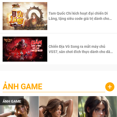
Tam Quốc Chí kích hoạt đại chiến Di
Lăng, tặng siêu code giá trị dành cho
100 độc giả đầu tiên.
Chiến Địa Vô Song ra mắt máy chủ
VS57, sân chơi đích thực dành cho dân
cày
ẢNH GAME
+
ẢNH GAME