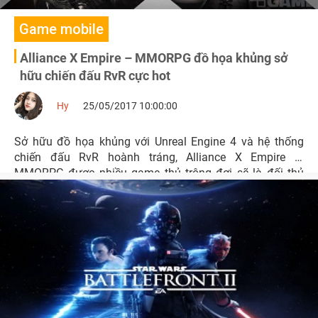
Game mobile
Alliance X Empire – MMORPG đồ họa khủng sở
hữu chiến đấu RvR cực hot
Hy
25/05/2017 10:00:00
Sở hữu đồ họa khủng với Unreal Engine 4 và hệ thống
chiến đấu RvR hoành tráng, Alliance X Empire là
MMORPG được nhiều game thủ trông đợi sẽ là đối thủ
nặng ký của siêu phẩm Lineage 2: Revolution.