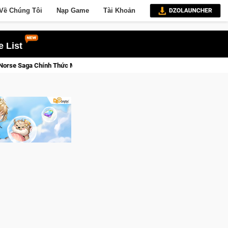
Về Chúng Tôi
Nạp Game
Tài Khoản
 List
ở Cửa Closed Beta Tại Việt Nam Từ 04 – 11/08/2026
Gia Nhậ