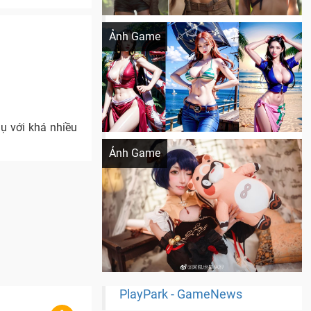
Khi AI Cosplay gái đẹp One Piece
Ảnh Game
ụ với khá nhiều
Cosplay Xiangling siêu cute
Ảnh Game
PlayPark - GameNews