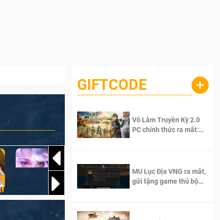
GIFTCODE
+
Võ Lâm Truyền Kỳ 2.0
PC chính thức ra mắt:
Sống lại thanh xuân, giữ
trọn tinh thần Võ Lâm
MU Lục Địa VNG ra mắt,
gửi tặng game thủ bộ
Code cực giá trị