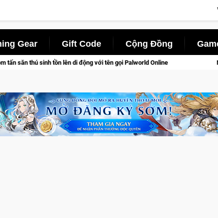
ing Gear
Gift Code
Cộng Đồng
Game
 di động với tên gọi Palworld Online
Norse Saga Chính Thức M