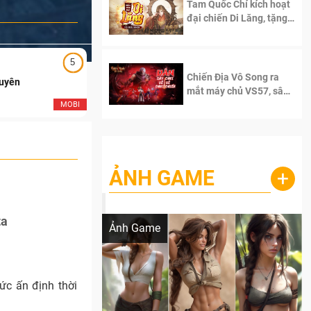
Tam Quốc Chí kích hoạt
đại chiến Di Lăng, tặng
siêu code giá trị dành
cho 100 độc giả đầu
tiên.
5
5
Chiến Địa Vô Song ra
Duyên
Ngạo Thiên Mobile
mắt máy chủ VS57, sân
chơi đích thực dành cho
MOBI
MOB
dân cày
ẢNH GAME
+
Lala Croft vừa nóng vừa xinh dưới nét vẽ
của AI
ta
Ảnh Game
ức ấn định thời