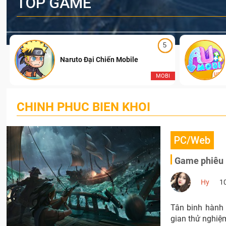
TOP GAME
5
Naruto Đại Chiến Mobile
I
MOBI
CHINH PHUC BIEN KHOI
PC/Web
Game phiêu l
Hy
1
Tân binh hành 
gian thử nghiệ