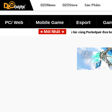
DZONews
DZOStore
Sản Phẩm
PC/ Web
Mobile Game
Esport
Gam
Mới Nhất
Garena hợp tác cùng Pocketpair đưa bom tấn săn thú sinh tồn lên