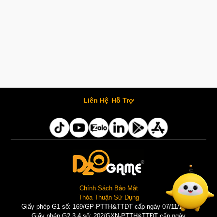
Liên Hệ
Hỗ Trợ
Chính Sách Bảo Mật
Thỏa Thuận Sử Dụng
Giấy phép G1 số: 169/GP-PTTH&TTĐT cấp ngày 07/11/2025 |
Giấy phép G2,3,4 số: 202/GXN-PTTH&TTĐT cấp ngày