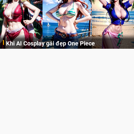
Cosplay Xiangling siêu cute
Cùng thưởng thức những hình ảnh cosplay Xiangling trong Genshin Impact siêu dễ thương của người dùng Weibo "阿包也是兔娘"