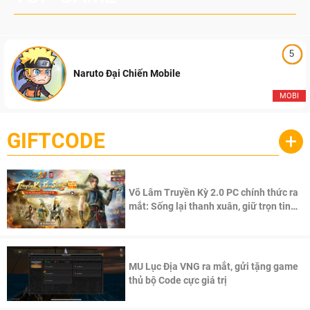
5
Naruto Đại Chiến Mobile
MOBI
GIFTCODE
+
Võ Lâm Truyền Kỳ 2.0 PC chính thức ra
mắt: Sống lại thanh xuân, giữ trọn tinh
thần Võ Lâm
MU Lục Địa VNG ra mắt, gửi tặng game
thủ bộ Code cực giá trị