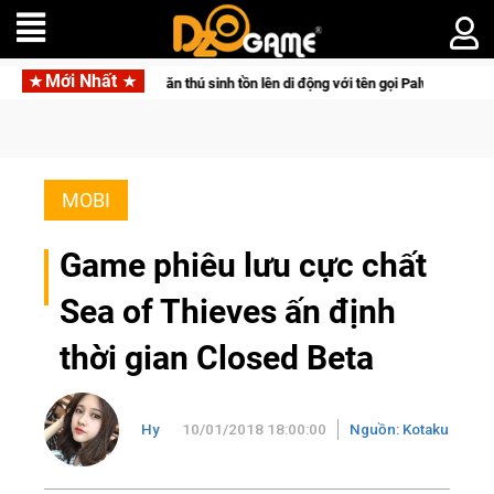
Mới Nhất
 bom tấn săn thú sinh tồn lên di động với tên gọi Palworld Online
MOBI
Game phiêu lưu cực chất
Sea of Thieves ấn định
thời gian Closed Beta
Hy
10/01/2018 18:00:00
Nguồn: Kotaku