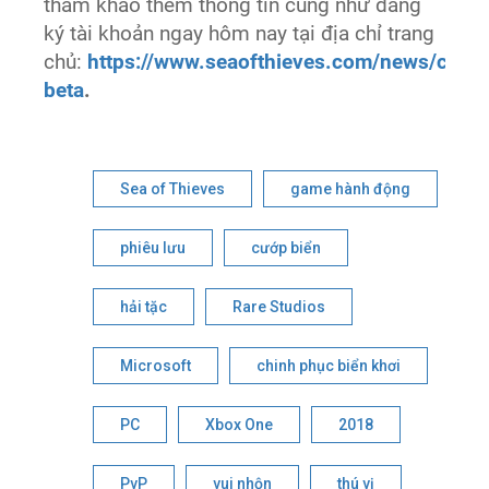
tham khảo thêm thông tin cũng như đăng
ký tài khoản ngay hôm nay tại địa chỉ trang
chủ:
https://www.seaofthieves.com/news/close
beta
.
Sea of Thieves
game hành động
phiêu lưu
cướp biển
hải tặc
Rare Studios
Microsoft
chinh phục biển khơi
PC
Xbox One
2018
PvP
vui nhộn
thú vị