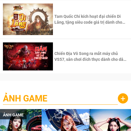
Tam Quốc Chí kích hoạt đại chiến Di
Lăng, tặng siêu code giá trị dành cho
100 độc giả đầu tiên.
Chiến Địa Vô Song ra mắt máy chủ
VS57, sân chơi đích thực dành cho dân
cày
ẢNH GAME
+
ẢNH GAME