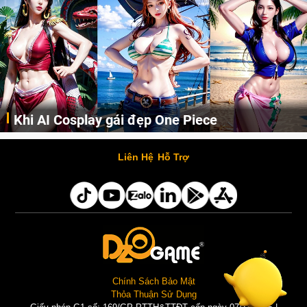
Khi AI Cosplay gái đẹp One Piece
Những cô nàng nóng bỏng Boa Hancock, Nico Robin, Nami, Yamato hay Perona được AI vẽ lại dưới hình thức Cosplay cực kỳ chuẩn chỉnh.
Liên Hệ
Hỗ Trợ
Chính Sách Bảo Mật
Thỏa Thuận Sử Dụng