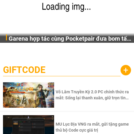
Garena hợp tác cùng Pocketpair đưa bom tấn
Garena Singapore hôm nay đã công bố Palworld Online,
săn thú sinh tồn lên di động với tên gọi
một cuộc phiêu lưu sinh tồn nhiều người chơi mới hiện
Palworld Online
đang được phát triển dựa trên IP Palworld nổi tiếng toàn
cầu, theo giấy phép chính thức từ công ty game Nhật Bản
GIFTCODE
+
Pocketpair, Inc.
Võ Lâm Truyền Kỳ 2.0 PC chính thức ra
mắt: Sống lại thanh xuân, giữ trọn tinh
thần Võ Lâm
MU Lục Địa VNG ra mắt, gửi tặng game
thủ bộ Code cực giá trị