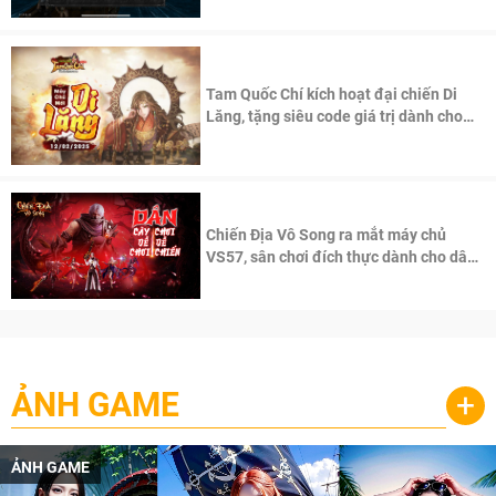
Tam Quốc Chí kích hoạt đại chiến Di
Lăng, tặng siêu code giá trị dành cho
100 độc giả đầu tiên.
Chiến Địa Vô Song ra mắt máy chủ
VS57, sân chơi đích thực dành cho dân
cày
ẢNH GAME
+
ẢNH GAME