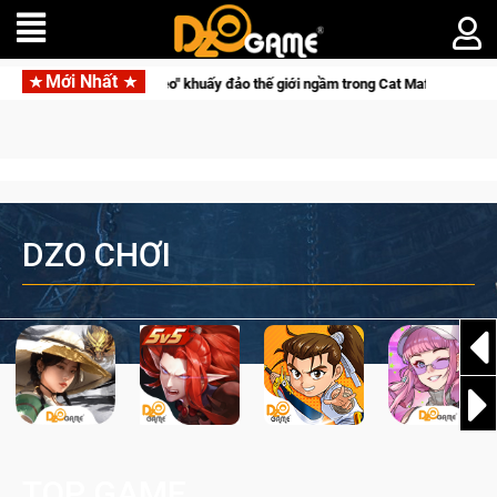
Mới Nhất
ở thành "Đại ca Mèo" khuấy đảo thế giới ngầm trong Cat Mafia
DZO CHƠI
TOP GAME