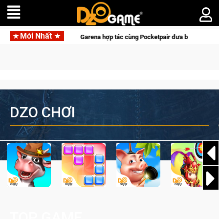
Mới Nhất
tác cùng Pocketpair đưa bom tấn săn thú sinh tồn lên di động với tên gọi Palw
DZO CHƠI
TOP GAME