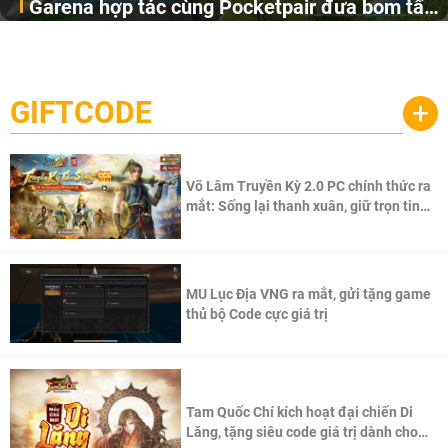
Garena hợp tác cùng Pocketpair đưa bom tấn
Garena Singapore hôm nay đã công bố Palworld Online,
săn thú sinh tồn lên di động với tên gọi
một cuộc phiêu lưu sinh tồn nhiều người chơi mới hiện
Palworld Online
đang được phát triển dựa trên IP Palworld nổi tiếng toàn
cầu, theo giấy phép chính thức từ công ty game Nhật Bản
GIFTCODE
+
Pocketpair, Inc.
Võ Lâm Truyền Kỳ 2.0 PC chính thức ra
mắt: Sống lại thanh xuân, giữ trọn tinh
thần Võ Lâm
MU Lục Địa VNG ra mắt, gửi tặng game
thủ bộ Code cực giá trị
Tam Quốc Chí kích hoạt đại chiến Di
Lăng, tặng siêu code giá trị dành cho