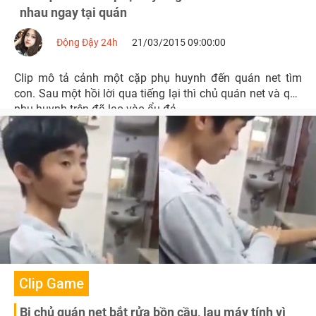
nhau ngay tại quán
Động Đậy 24h
21/03/2015 09:00:00
Clip mô tả cảnh một cặp phụ huynh đến quán net tìm
con. Sau một hồi lời qua tiếng lại thì chủ quán net và quý
phụ huynh trên đã lao vào ẩu đả.
Clip Game
Bị chủ quán net bắt rửa bồn cầu, lau máy tính vì