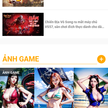
100 độc giả đầu tiên.
Chiến Địa Vô Song ra mắt máy chủ
VS57, sân chơi đích thực dành cho dân
cày
ẢNH GAME
+
ẢNH GAME