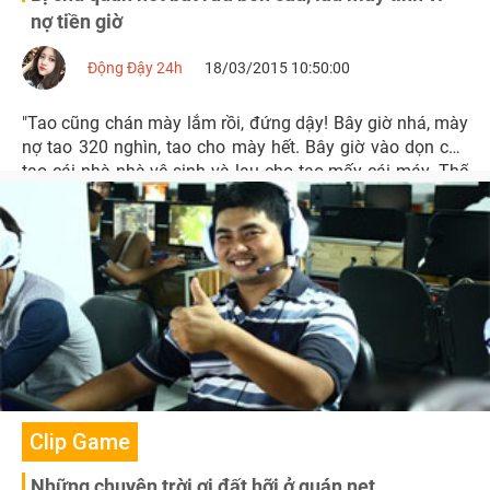
nợ tiền giờ
Động Đậy 24h
18/03/2015 10:50:00
"Tao cũng chán mày lắm rồi, đứng dậy! Bây giờ nhá, mày
nợ tao 320 nghìn, tao cho mày hết. Bây giờ vào dọn cho
tao cái nhà nhà vệ sinh và lau cho tao mấy cái máy. Thế
thôi!"
Clip Game
Những chuyện trời ơi đất hỡi ở quán net