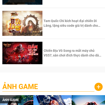
Tam Quốc Chí kích hoạt đại chiến Di
Lăng, tặng siêu code giá trị dành cho
100 độc giả đầu tiên.
Chiến Địa Vô Song ra mắt máy chủ
VS57, sân chơi đích thực dành cho dân
cày
ẢNH GAME
+
ẢNH GAME