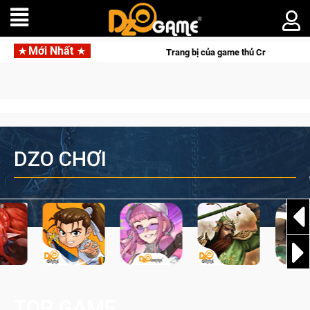
Mới Nhất
ng Cat Mafia
Trang bị của game thủ Crossfire sẽ lộng lẫy án
DZO CHƠI
TOP GAME