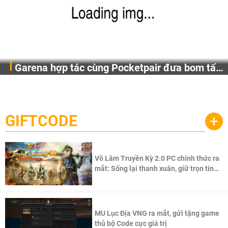
Garena hợp tác cùng Pocketpair đưa bom tấn
Garena Singapore hôm nay đã công bố Palworld Online,
săn thú sinh tồn lên di động với tên gọi
một cuộc phiêu lưu sinh tồn nhiều người chơi mới hiện
Palworld Online
đang được phát triển dựa trên IP Palworld nổi tiếng toàn
cầu, theo giấy phép chính thức từ công ty game Nhật Bản
GIFTCODE
+
Pocketpair, Inc.
Võ Lâm Truyền Kỳ 2.0 PC chính thức ra
mắt: Sống lại thanh xuân, giữ trọn tinh
thần Võ Lâm
MU Lục Địa VNG ra mắt, gửi tặng game
thủ bộ Code cực giá trị