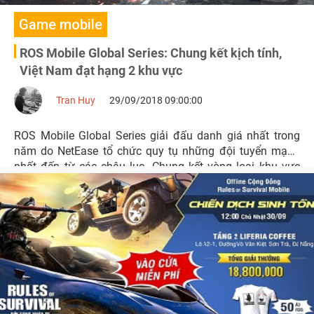
Game mobile
ROS Mobile Global Series: Chung kết kịch tính,
Việt Nam đạt hạng 2 khu vực
Tran Huy
29/09/2018 09:00:00
ROS Mobile Global Series giải đấu danh giá nhất trong
năm do NetEase tổ chức quy tụ những đội tuyển mạnh
nhất đến từ các châu lục. Chung kết vòng loại khu vực
Đông Nam Á đã diễn ra vào cuối tuần qua ngày 22 và
23/9