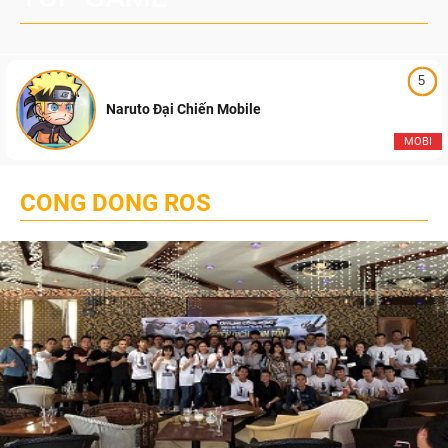
5
Naruto Đại Chiến Mobile
MOBI
CONG DONG ROS