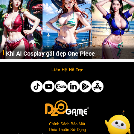
Cosplay Xiangling siêu cute
Những cô nàng nóng bỏng Boa Hancock, Nico Robin, Nami, Yamato hay Perona được AI vẽ lại dưới hình thức Cosplay cực kỳ chuẩn chỉnh.
Liên Hệ
Hỗ Trợ
Chính Sách Bảo Mật
Thỏa Thuận Sử Dụng