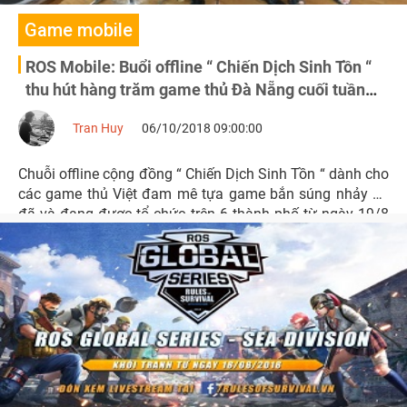
Game mobile
ROS Mobile: Buổi offline “ Chiến Dịch Sinh Tồn “
thu hút hàng trăm game thủ Đà Nẵng cuối tuần
qua
Tran Huy
06/10/2018 09:00:00
Chuỗi offline cộng đồng “ Chiến Dịch Sinh Tồn “ dành cho
các game thủ Việt đam mê tựa game bắn súng nhảy dù
đã và đang được tổ chức trên 6 thành phố từ ngày 19/8
đến 14/10