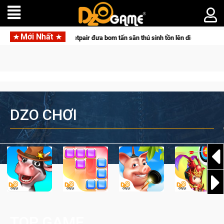
Mới Nhất
 tác cùng Pocketpair đưa bom tấn săn thú sinh tồn lên di động với tên gọi Palw
DZO CHƠI
TOP GAME