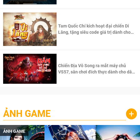
Tam Quốc Chí kích hoạt đại chiến Di
Lăng, tặng siêu code giá trị dành cho
100 độc giả đầu tiên.
Chiến Địa Vô Song ra mắt máy chủ
VS57, sân chơi đích thực dành cho dân
cày
ẢNH GAME
+
ẢNH GAME