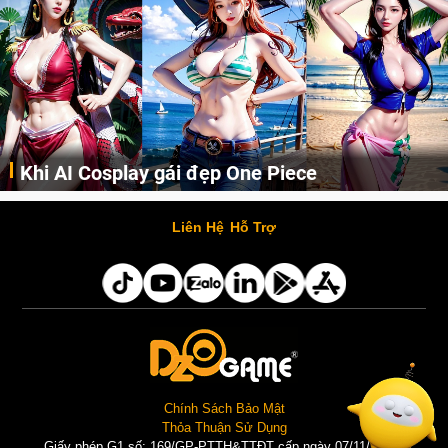
Khi AI Cosplay gái đẹp One Piece
Những cô nàng nóng bỏng Boa Hancock, Nico Robin, Nami, Yamato hay Perona được AI vẽ lại dưới hình thức Cosplay cực kỳ chuẩn chỉnh.
Liên Hệ
Hỗ Trợ
Chính Sách Bảo Mật
Thỏa Thuận Sử Dụng
Giấy phép G1 số: 169/GP-PTTH&TTĐT cấp ngày 07/11/2025 |