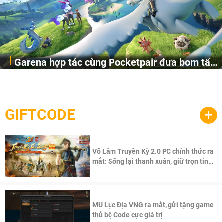
Garena hợp tác cùng Pocketpair đưa bom tấn
Garena Singapore hôm nay đã công bố Palworld Online,
săn thú sinh tồn lên di động với tên gọi
một cuộc phiêu lưu sinh tồn nhiều người chơi mới hiện
Palworld Online
đang được phát triển dựa trên IP Palworld nổi tiếng toàn
cầu, theo giấy phép chính thức từ công ty game Nhật Bản
GIFTCODE
+
Pocketpair, Inc.
Võ Lâm Truyền Kỳ 2.0 PC chính thức ra
mắt: Sống lại thanh xuân, giữ trọn tinh
thần Võ Lâm
MU Lục Địa VNG ra mắt, gửi tặng game
thủ bộ Code cực giá trị