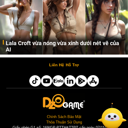
Khi AI Cosplay gái đẹp One Piece
Những cô nàng nóng bỏng Boa Hancock, Nico Robin, Nami, Yamato hay Perona được AI vẽ lại dưới hình thức Cosplay cực kỳ chuẩn chỉnh.
Liên Hệ
Hỗ Trợ
Chính Sách Bảo Mật
Thỏa Thuận Sử Dụng
Giấy phép G1 số: 169/GP-PTTH&TTĐT cấp ngày 07/11/2025 |