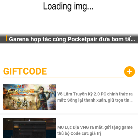
Garena hợp tác cùng Pocketpair đưa bom tấn
Garena Singapore hôm nay đã công bố Palworld Online,
săn thú sinh tồn lên di động với tên gọi
một cuộc phiêu lưu sinh tồn nhiều người chơi mới hiện
Palworld Online
đang được phát triển dựa trên IP Palworld nổi tiếng toàn
cầu, theo giấy phép chính thức từ công ty game Nhật Bản
GIFTCODE
+
Pocketpair, Inc.
Võ Lâm Truyền Kỳ 2.0 PC chính thức ra
mắt: Sống lại thanh xuân, giữ trọn tinh
thần Võ Lâm
MU Lục Địa VNG ra mắt, gửi tặng game
thủ bộ Code cực giá trị