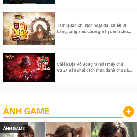
Tam Quốc Chí kích hoạt đại chiến Di
Lăng, tặng siêu code giá trị dành cho
100 độc giả đầu tiên.
Chiến Địa Vô Song ra mắt máy chủ
VS57, sân chơi đích thực dành cho dân
cày
ẢNH GAME
+
ẢNH GAME