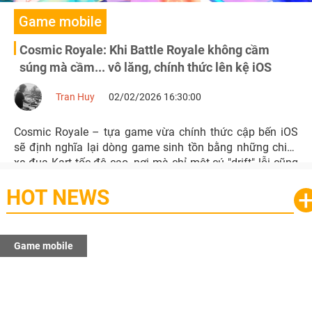
Game mobile
Cosmic Royale: Khi Battle Royale không cầm
súng mà cầm... vô lăng, chính thức lên kệ iOS
Tran Huy
02/02/2026 16:30:00
Cosmic Royale – tựa game vừa chính thức cập bến iOS
sẽ định nghĩa lại dòng game sinh tồn bằng những chiếc
xe đua Kart tốc độ cao, nơi mà chỉ một cú "drift" lỗi cũng
đủ khiến bạn bay màu khỏi cuộc chơi.
HOT NEWS
Game mobile