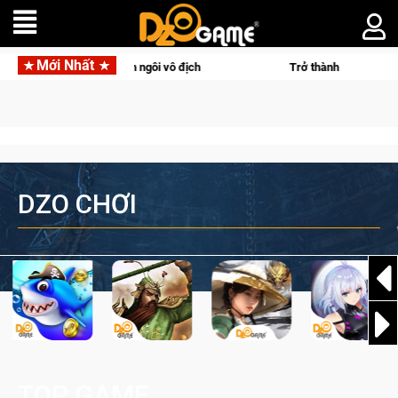
Mới Nhất
, Team Falcons lên ngôi vô địch
Trở thành "Đại ca Mèo" khuấy
DZO CHƠI
TOP GAME