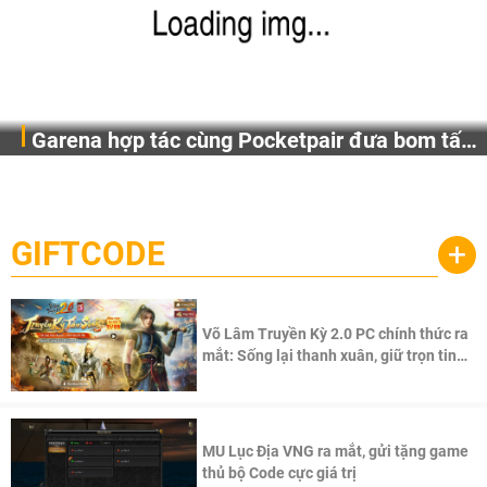
Garena hợp tác cùng Pocketpair đưa bom tấn
Garena Singapore hôm nay đã công bố Palworld Online,
săn thú sinh tồn lên di động với tên gọi
một cuộc phiêu lưu sinh tồn nhiều người chơi mới hiện
Palworld Online
đang được phát triển dựa trên IP Palworld nổi tiếng toàn
cầu, theo giấy phép chính thức từ công ty game Nhật Bản
GIFTCODE
+
Pocketpair, Inc.
Võ Lâm Truyền Kỳ 2.0 PC chính thức ra
mắt: Sống lại thanh xuân, giữ trọn tinh
thần Võ Lâm
MU Lục Địa VNG ra mắt, gửi tặng game
thủ bộ Code cực giá trị