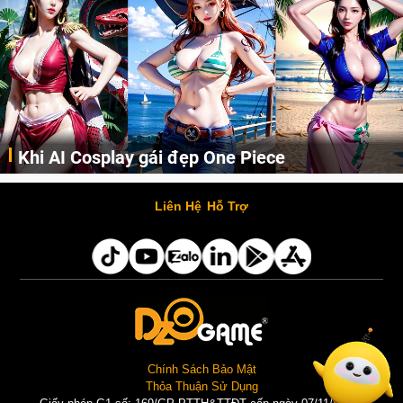
Khi AI Cosplay gái đẹp One Piece
Những cô nàng nóng bỏng Boa Hancock, Nico Robin, Nami, Yamato hay Perona được AI vẽ lại dưới hình thức Cosplay cực kỳ chuẩn chỉnh.
Liên Hệ
Hỗ Trợ
Chính Sách Bảo Mật
Thỏa Thuận Sử Dụng