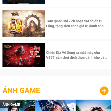
Tam Quốc Chí kích hoạt đại chiến Di
Lăng, tặng siêu code giá trị dành cho
100 độc giả đầu tiên.
Chiến Địa Vô Song ra mắt máy chủ
VS57, sân chơi đích thực dành cho dân
cày
ẢNH GAME
+
ẢNH GAME