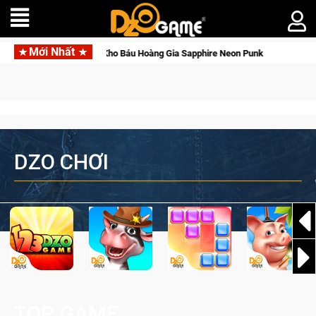
Mới Nhất
 lẫy ánh đèn với Kho Báu Hoàng Gia Sapphire Neon Punk
DZO CHƠI
TOP GAME