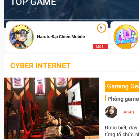
TOP GAME
5
Naruto Đại Chiến Mobile
I
MOBI
CYBER INTERNET
Gaming Ge
Phòng game c
AnAn
Được biết, đây
từng tổ chức n