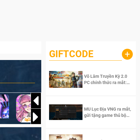
GIFTCODE
+
Võ Lâm Truyền Kỳ 2.0
PC chính thức ra mắt:
Sống lại thanh xuân, giữ
trọn tinh thần Võ Lâm
MU Lục Địa VNG ra mắt,
gửi tặng game thủ bộ
Code cực giá trị