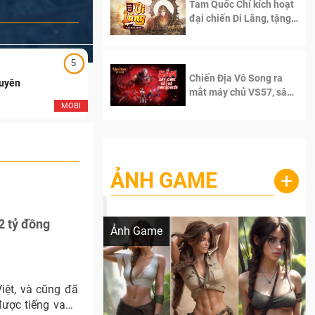
Tam Quốc Chí kích hoạt
đại chiến Di Lăng, tặng
siêu code giá trị dành
cho 100 độc giả đầu
tiên.
5
5
Chiến Địa Vô Song ra
Duyên
Ngạo Thiên Mobile
mắt máy chủ VS57, sân
chơi đích thực dành cho
MOBI
MOB
dân cày
ẢNH GAME
+
Lala Croft vừa nóng vừa xinh dưới nét vẽ
của AI
2 tỷ đồng
Ảnh Game
iệt, và cũng đã
được tiếng vang