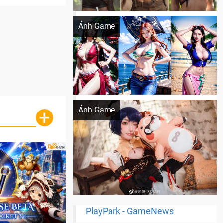
Khi AI Cosplay gái đẹp One Piece
Ảnh Game
Cosplay Xiangling siêu cute
Ảnh Game
+
PlayPark - GameNews