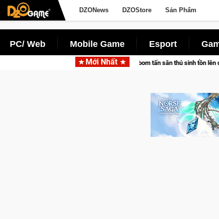
DZONews
DZOStore
Sản Phẩm
PC/ Web
Mobile Game
Esport
Gam
Mới Nhất
c cùng Pocketpair đưa bom tấn săn thú sinh tồn lên di động với tên gọi Palworl