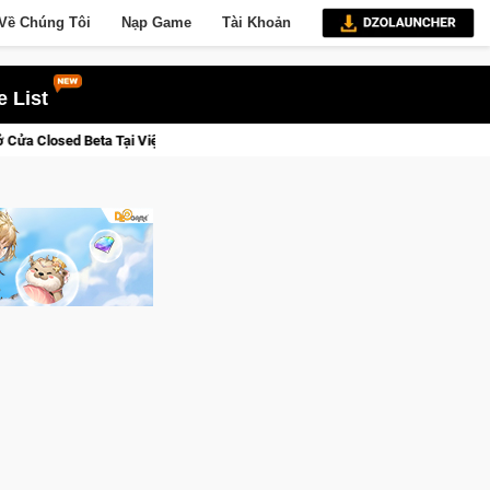
Về Chúng Tôi
Nạp Game
Tài Khoản
 List
t Nam Từ 04 – 11/08/2026
Gia Nhập Closed Beta Norse Saga: