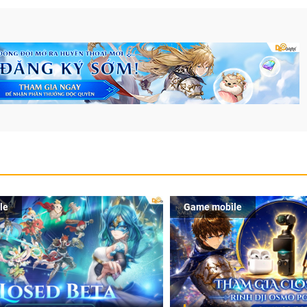
le
Game mobile