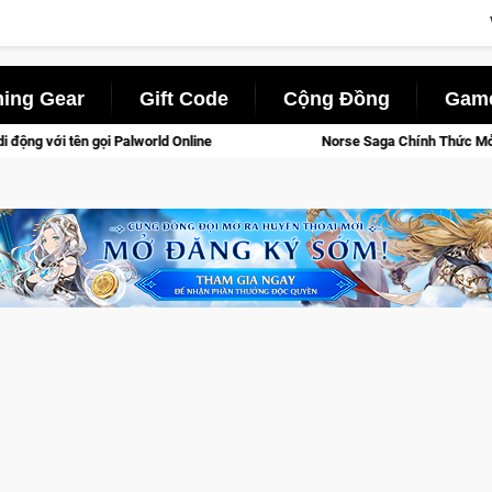
ing Gear
Gift Code
Cộng Đồng
Game
d Online
Norse Saga Chính Thức Mở Cửa Closed Beta Tại Việ