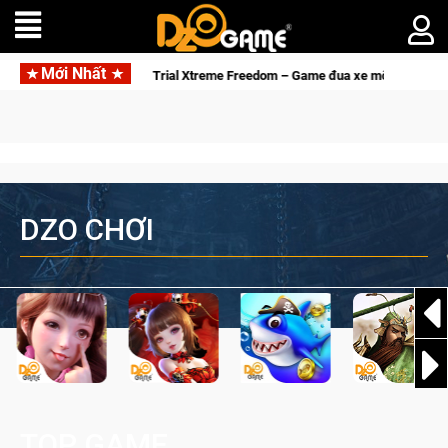
Mới Nhất
!
Trial Xtreme Freedom – Game đua xe mô tô PvP sở hữu vật l
DZO CHƠI
TOP GAME