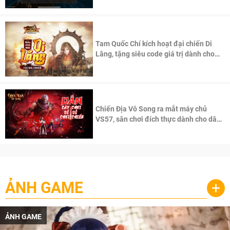
Tam Quốc Chí kích hoạt đại chiến Di
Lăng, tặng siêu code giá trị dành cho
100 độc giả đầu tiên.
Chiến Địa Vô Song ra mắt máy chủ
VS57, sân chơi đích thực dành cho dân
cày
ẢNH GAME
+
ẢNH GAME