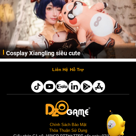
Lala Croft vừa nóng vừa xinh dưới nét vẽ của
AI
Cùng đến với những hình ảnh Lala Croft của Tomb Raider dưới nét vẽ của AI. Một cô nàng xinh đẹp, nóng bỏng nhưng cũng r
Liên Hệ
Hỗ Trợ
Chính Sách Bảo Mật
Thỏa Thuận Sử Dụng