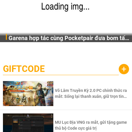
Garena hợp tác cùng Pocketpair đưa bom tấn
Garena Singapore hôm nay đã công bố Palworld Online,
săn thú sinh tồn lên di động với tên gọi
một cuộc phiêu lưu sinh tồn nhiều người chơi mới hiện
Palworld Online
đang được phát triển dựa trên IP Palworld nổi tiếng toàn
cầu, theo giấy phép chính thức từ công ty game Nhật Bản
GIFTCODE
+
Pocketpair, Inc.
Võ Lâm Truyền Kỳ 2.0 PC chính thức ra
mắt: Sống lại thanh xuân, giữ trọn tinh
thần Võ Lâm
MU Lục Địa VNG ra mắt, gửi tặng game
thủ bộ Code cực giá trị